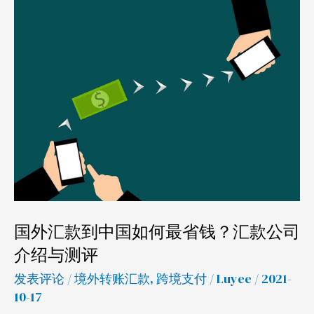
国
外
汇
款
到
中
国
如
何
最
省
国外汇款到中国如何最省钱？汇款公司
钱？
介绍与测评
汇
款
发表评论
/
境外转账汇款
,
跨境支付
/
Luyee
/ 2021-
公
10-17
司