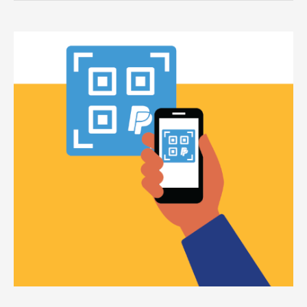
PayPal
扫
码
付
款，
美
区
账
号
解
锁，
解
除
风