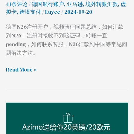
41条评论
/
德国银行账户
,
亚马逊
,
境外转账汇款
,
虚
pending
拟卡
,
跨境支付
/
Luyee
/ 2024-09-20
等
问
德国N26注册开户，视频验证问题总结，如何汇款
题
到N26；注册时接收不到验证码，转账一直
解
pending，如何联系客服，N26汇款到中国等常见问
决
题解决方法。
Read More »
注
册
Azimo
汇