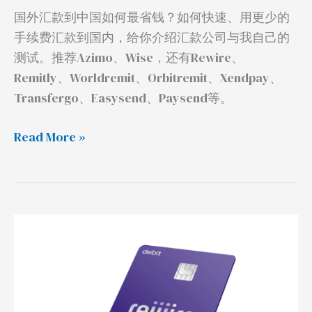
国外汇款到中国如何最省钱？如何快速、用更少的
介
手续费汇款到国内，给你介绍汇款公司与我自己的
绍
测试。推荐Azimo、Wise，还有Rewire、
与
Remitly、Worldremit、Orbitremit、Xendpay、
测
Transfergo、Easysend、Paysend等。
评
Read More »
Rewire
开
户
汇
款，