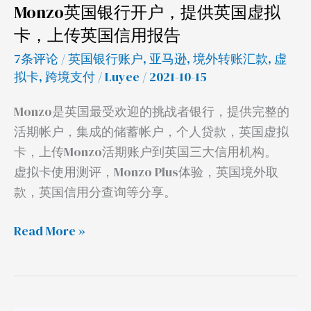
Monzo英国银行开户，提供英国虚拟
国
卡，上传英国信用报告
虚
拟
7条评论
/
英国银行账户
,
亚马逊
,
境外转账汇款
,
虚
拟卡
,
跨境支付
/
Luyee
/ 2021-10-15
卡，
上
Monzo是英国最受欢迎的挑战者银行，提供完整的
传
活期帐户，集成的储蓄帐户，个人贷款，英国虚拟
英
卡，上传Monzo活期账户到英国三大信用机构。
国
虚拟卡使用测评，Monzo Plus体验，英国境外取
信
款，英国信用分查询等分享。
用
报
Read More »
告