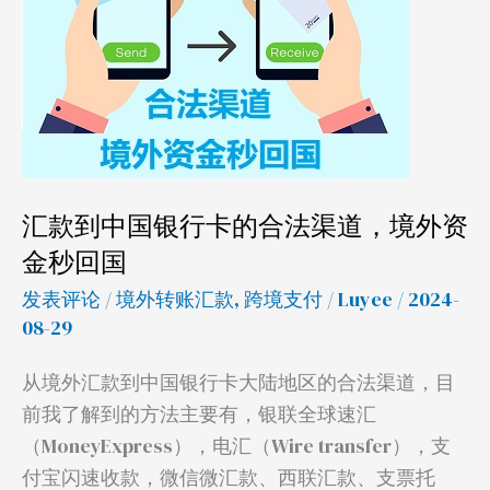
国
银
行
卡
的
合
法
汇款到中国银行卡的合法渠道，境外资
渠
金秒回国
道，
境
发表评论
/
境外转账汇款
,
跨境支付
/
Luyee
/ 2024-
外
08-29
资
从境外汇款到中国银行卡大陆地区的合法渠道，目
金
前我了解到的方法主要有，银联全球速汇
秒
（MoneyExpress），电汇（Wire transfer），支
回
付宝闪速收款，微信微汇款、西联汇款、支票托
国