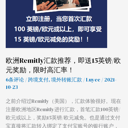
款
推
荐，
即
送
15
英
欧洲Remitly汇款推荐，即送15英镑/欧
镑/
元奖励，限时高汇率！
欧
元
6条评论
/
跨境支付
,
境外转账汇款
/
Luyee
/ 2021-
奖
10-23
励，
之前介绍过Remitly（美国），汇款体验很好。现在
限
注册欧洲地区Remitly进行汇款，首笔汇款100英镑/
时
欧元或以上，奖励15英镑/欧元减免。也是通过支付
高
宝直接将汇款转入绑定了支付宝账号的银行账户，