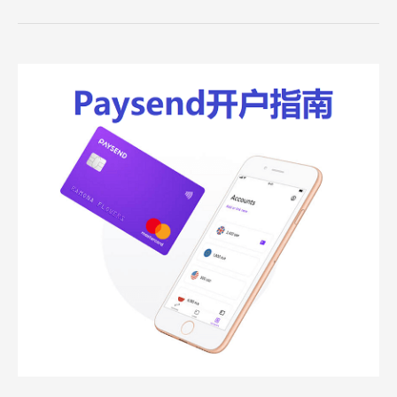
Paysend
注
册
开
户
多
币
种
账
户
和
虚
拟