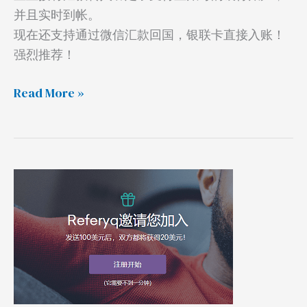
汇
并且实时到帐。
率！
现在还支持通过微信汇款回国，银联卡直接入账！
强烈推荐！
Read More »
Worldremit
汇
款，
奖
励
20
美