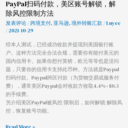
PayPal扫码付款，美区账号解锁，解
控
除风控限制方法
限
制
发表评论
/
跨境支付
,
亚马逊
,
境外转账汇款
/
Luyee
方
/ 2021-10-29
法
经本人测试，已经成功收款并提现到美国银行账
户。这种方法完全合法合规，需要你有能付美元的
国内信用卡。如果你想付英镑，欧元等等也是没问
题，只要你的信用卡支持此币种。方法就是Paypal
扫码付款。Paypal跨区付款（为货物交易或服务付
费），通常美区Paypal会对收款方收取4.4%+$0.3
的手续费。
另介绍美区PayPal被风控/限制后，如何解锁/解除风
控，恢复账号功能。
Read More »