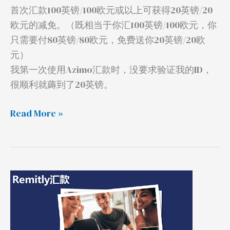
卡
首次汇款100英镑/100欧元或以上可获得20英镑/20
欧元的减免。（既相当于你汇100英镑/100欧元，你
只需要付80英镑/80欧元，免费送你20英镑/20欧
元）
我第一次使用Azimo汇款时，没要求验证我的ID，
很顺利就薅到了20英镑。
Read More »
欧
洲
Remitly
汇