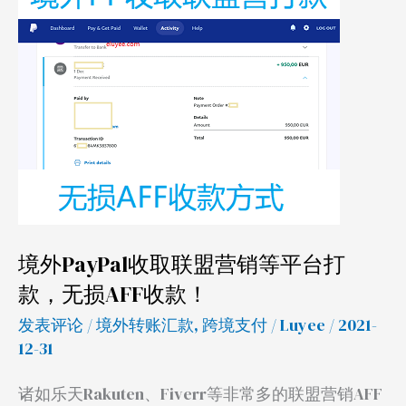
外
PayPal
收
取
联
盟
营
销
等
平
境外PayPal收取联盟营销等平台打
台
款，无损AFF收款！
打
款，
发表评论
/
境外转账汇款
,
跨境支付
/
Luyee
/ 2021-
无
12-31
损
诸如乐天Rakuten、Fiverr等非常多的联盟营销AFF
AFF