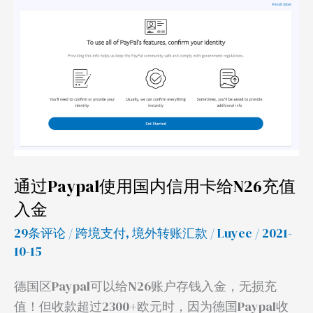
通
过
Paypal
使
用
国
内
信
用
通过Paypal使用国内信用卡给N26充值
卡
入金
给
N26
29条评论
/
跨境支付
,
境外转账汇款
/
Luyee
/ 2021-
充
10-15
值
德国区Paypal可以给N26账户存钱入金，无损充
入
值！但收款超过2300+欧元时，因为德国Paypal收
金