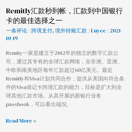
行
Remitly汇款秒到帐，汇款到中国银行
卡
卡的最佳选择之一
的
一条评论
/
跨境支付
,
境外转账汇款
/
Luyee
/ 2021-
最
10-19
佳
选
Remity一家是建立于2012年的独立的数字汇款公
择
司，通过其专有的全球汇款网络，在非洲、亚洲、
之
中欧和南美地区每年汇款超过60亿美元。最近
一
Remitly和Visa计划共同合作，提供从美国向符合条
件的Visa借记卡跨境汇款的能力，目标是扩大到全
球其他汇款市场。从其开展的新银行业务
passbook，可以看出端倪。
Read More »