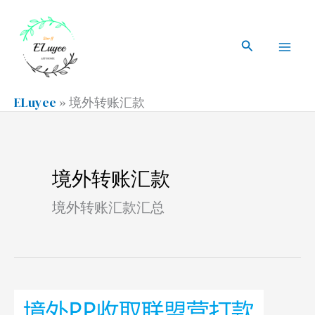
跳
搜
Mai
至
索
搜
Men
内
索
容
ELuyee
»
境外转账汇款
境外转账汇款
境外转账汇款汇总
境