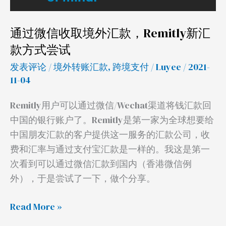
新
汇
通过微信收取境外汇款，Remitly新汇
款
款方式尝试
方
式
发表评论
/
境外转账汇款
,
跨境支付
/
Luyee
/ 2021-
11-04
尝
试
Remitly用户可以通过微信/Wechat渠道将钱汇款回
中国的银行账户了。Remitly是第一家为全球想要给
中国朋友汇款的客户提供这一服务的汇款公司，收
费和汇率与通过支付宝汇款是一样的。我这是第一
次看到可以通过微信汇款到国内（香港微信例
外），于是尝试了一下，做个分享。
Read More »