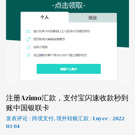
款，
支
付
宝
闪
速
收
款
秒
到
账
注册Azimo汇款，支付宝闪速收款秒到
中
账中国银联卡
国
发表评论
/
跨境支付
,
境外转账汇款
/
Luyee
/ 2022-
银
03-04
联