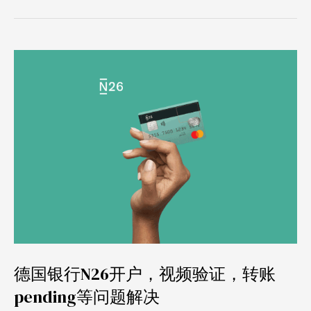
德
国
银
行
N26
开
户，
视
频
验
证，
德国银行N26开户，视频验证，转账
转
pending等问题解决
账