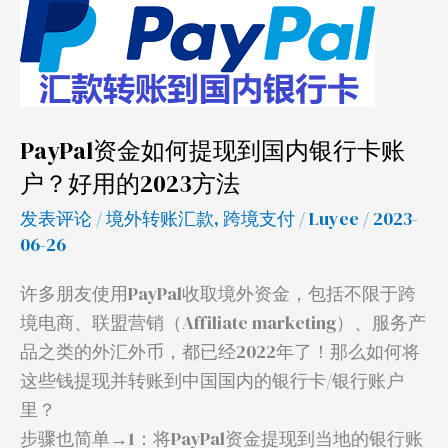
现
到
国
内
银
PayPal资金如何提现到国内银行卡账
行
户？好用的2023方法
卡
账
发表评论
/
境外转账汇款
,
跨境支付
/
Luyee
/ 2023-
户？
06-26
好
许多朋友使用PayPal收取境外资金，包括不限于跨
用
境电商、联盟营销（Affiliate marketing）、服务产
的
品之类的外汇外币，都已经2022年了！那么如何将
2023
这些钱提现并转账到中国国内的银行卡/银行账户
方
里？
法
步骤也简单→1：将PayPal资金提现到当地的银行账