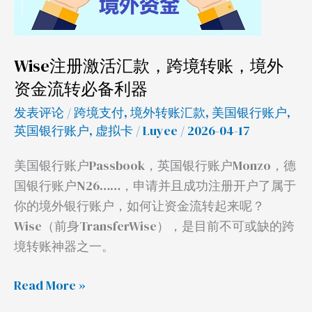
境
转
账，
Wise注册激活汇款，跨境转账，境外
境
资金流转必备利器
外
资
发表评论
/
跨境支付
,
境外转账汇款
,
美国银行账户
,
金
英国银行账户
,
虚拟卡
/
Luyee
/ 2026-04-17
流
美国银行账户Passbook，英国银行账户Monzo，德
转
国银行账户N26……，申请并且成功注册开户了属于
必
你的境外银行账户，如何让资金流转起来呢？
备
Wise（前身TransferWise），是目前不可或缺的跨
利
境转账神器之一。
器
Read More »