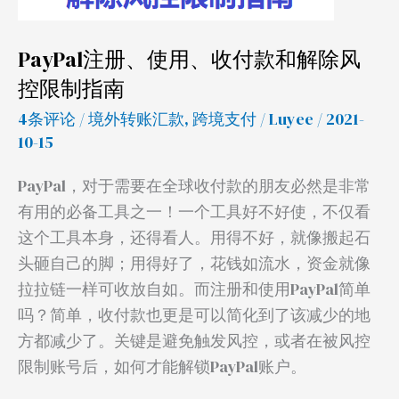
解
除
PayPal注册、使用、收付款和解除风
风
控限制指南
控
限
4条评论
/
境外转账汇款
,
跨境支付
/
Luyee
/ 2021-
制
10-15
指
PayPal，对于需要在全球收付款的朋友必然是非常
南
有用的必备工具之一！一个工具好不好使，不仅看
这个工具本身，还得看人。用得不好，就像搬起石
头砸自己的脚；用得好了，花钱如流水，资金就像
拉拉链一样可收放自如。而注册和使用PayPal简单
吗？简单，收付款也更是可以简化到了该减少的地
方都减少了。关键是避免触发风控，或者在被风控
限制账号后，如何才能解锁PayPal账户。