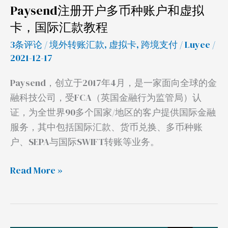
卡，
Paysend注册开户多币种账户和虚拟
国
卡，国际汇款教程
际
3条评论
/
境外转账汇款
,
虚拟卡
,
跨境支付
/
Luyee
/
汇
2021-12-17
款
教
Paysend，创立于2017年4月，是一家面向全球的金
程
融科技公司，受FCA（英国金融行为监管局）认
证，为全世界90多个国家/地区的客户提供国际金融
服务，其中包括国际汇款、货币兑换、多币种账
户、SEPA与国际SWIFT转账等业务。
Read More »