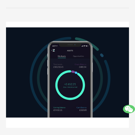
加
密
货
币
钱
包
和
投
资
应
用
Zeux
及