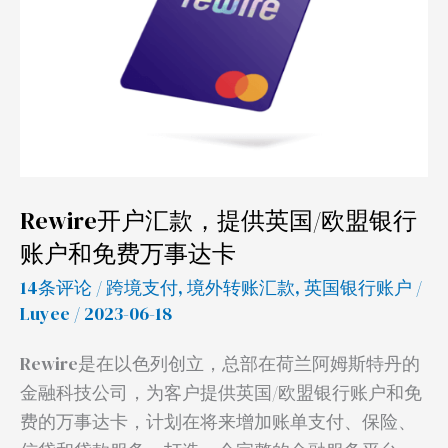
提
供
英
国/
欧
盟
银
Rewire开户汇款，提供英国/欧盟银行
行
账户和免费万事达卡
账
户
14条评论
/
跨境支付
,
境外转账汇款
,
英国银行账户
/
和
Luyee
/ 2023-06-18
免
Rewire是在以色列创立，总部在荷兰阿姆斯特丹的
费
金融科技公司，为客户提供英国/欧盟银行账户和免
万
费的万事达卡，计划在将来增加账单支付、保险、
事