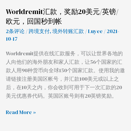
元/
Worldremit汇款，奖励20美元/英镑/
英
欧元，回国秒到帐
镑/
欧
2条评论
/
跨境支付
,
境外转账汇款
/
Luyee
/ 2021-
元，
10-17
回
Worldremit提供在线汇款服务，可以让世界各地的
国
人向他们的海外朋友和家人汇款，让56个国家的汇
秒
款人用90种货币向全球150个国家汇款。使用我的邀
到
请链接注册美国区帐号，并汇款100美元或以上之
帐
后，在10天之内，你会收到可用于下一次汇款的20
美元优惠券代码。英国区账号则有20英镑奖励。
Read More »