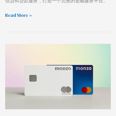
信贷和贷款服务，打造一个完整的金融服务平台。
达
卡
Read More »
Monzo
英
国
银
行
开
户，
提
供
英