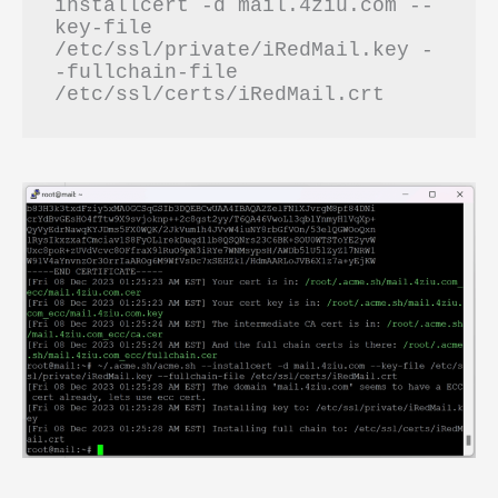
installcert -d mail.4ziu.com --
key-file 
/etc/ssl/private/iRedMail.key -
-fullchain-file 
/etc/ssl/certs/iRedMail.crt