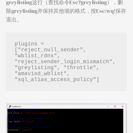
greylisting这行（查找命令Esc?greylisting），删
除greylisting并保持其他项的格式，按Esc:wq!保存
退出。
plugins = 
["reject_null_sender", 
"wblist_rdns", 
"reject_sender_login_mismatch", 
"greylisting", "throttle", 
"amavisd_wblist", 
"sql_alias_access_policy"]