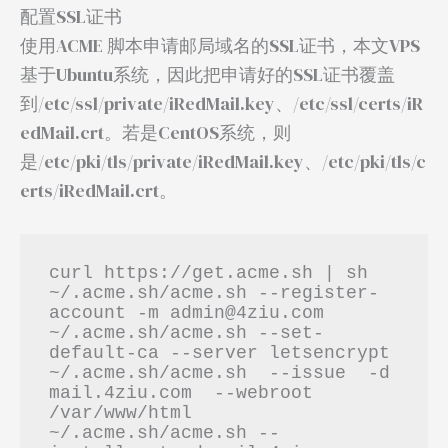
配置SSL证书
使用ACME 脚本申请邮局域名的SSL证书，本文VPS
基于Ubuntu系统，因此把申请好的SSL证书覆盖
到/etc/ssl/private/iRedMail.key、/etc/ssl/certs/iR
edMail.crt。若是CentOS系统，则
是/etc/pki/tls/private/iRedMail.key、/etc/pki/tls/c
erts/iRedMail.crt。
curl https://get.acme.sh | sh

~/.acme.sh/acme.sh --register-
account -m admin@4ziu.com

~/.acme.sh/acme.sh --set-
default-ca --server letsencrypt

~/.acme.sh/acme.sh  --issue  -d 
mail.4ziu.com  --webroot  
/var/www/html

~/.acme.sh/acme.sh --