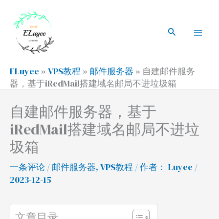
跳
搜
Mai
至
索
搜
Men
内
索
容
ELuyee
»
VPS教程
»
邮件服务器
»
自建邮件服务
器，基于iRedMail搭建域名邮局不进垃圾箱
自建邮件服务器，基于
iRedMail搭建域名邮局不进垃
圾箱
一条评论
/
邮件服务器
,
VPS教程
/ 作者：
Luyee
/
2023-12-15
文章目录