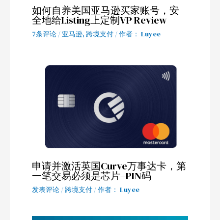
如何自养美国亚马逊买家账号，安
全地给Listing上定制VP Review
7条评论
/
亚马逊
,
跨境支付
/ 作者：
Luyee
申请并激活英国Curve万事达卡，第
一笔交易必须是芯片+PIN码
发表评论
/
跨境支付
/ 作者：
Luyee