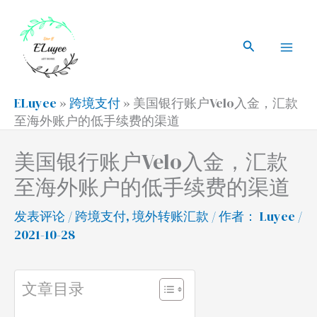
跳
搜
Mai
至
索
搜
Men
内
索
容
ELuyee
»
跨境支付
»
美国银行账户Velo入金，汇款
至海外账户的低手续费的渠道
美国银行账户Velo入金，汇款
至海外账户的低手续费的渠道
发表评论
/
跨境支付
,
境外转账汇款
/ 作者：
Luyee
/
2021-10-28
文章目录