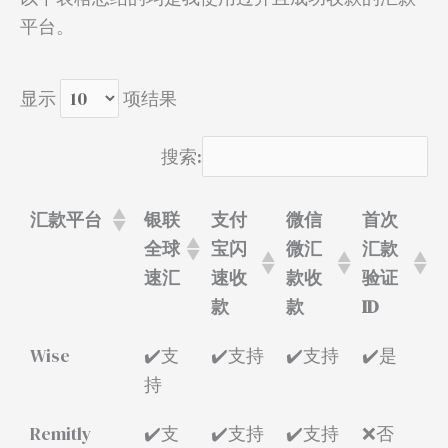
平台。
显示
项结果
搜索:
汇款平台
银联
支付
微信
首次
全球
宝闪
微汇
汇款
速汇
速收
款收
验证
款
款
ID
Wise
✔️支
✔️支持
✔️支持
✔️是
持
Remitly
✔️支
✔️支持
✔️支持
❌否