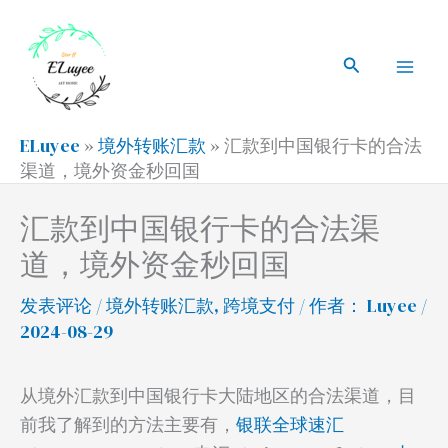
跳
搜
Mai
至
索
搜
Men
内
索
容
ELuyee
»
境外转账汇款
»
汇款到中国银行卡的合法
渠道，境外资金秒回国
汇款到中国银行卡的合法渠
道，境外资金秒回国
发表评论
/
境外转账汇款
,
跨境支付
/ 作者：
Luyee
/
2024-08-29
从境外汇款到中国银行卡大陆地区的合法渠道，目
前我了解到的方法主要有，
银联全球速汇