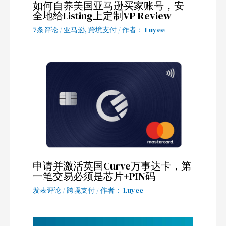
如何自养美国亚马逊买家账号，安
全地给Listing上定制VP Review
7条评论
/
亚马逊
,
跨境支付
/ 作者：
Luyee
申请并激活英国Curve万事达卡，第
一笔交易必须是芯片+PIN码
发表评论
/
跨境支付
/ 作者：
Luyee