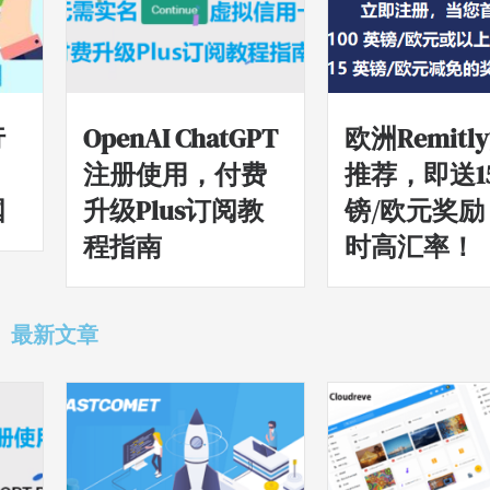
行
OpenAI ChatGPT
欧洲Remitl
，
注册使用，付费
推荐，即送1
国
升级Plus订阅教
镑/欧元奖励
程指南
时高汇率！
最新文章