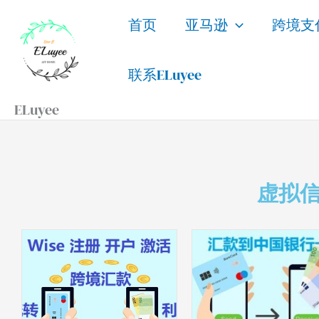
跳
首页
亚马逊
跨境支
至
内
联系ELuyee
容
ELuyee
虚拟