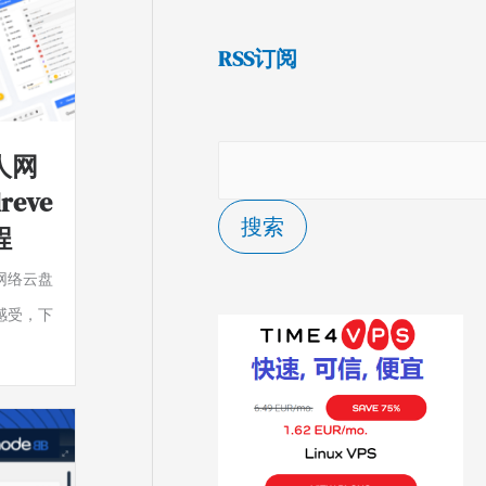
RSS订阅
人网
reve
搜索
程
网络云盘
感受，下