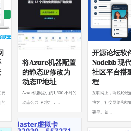
网
开源论坛软
库
将Azure机器配置
Nodebb 
云
的静态IP修改为
社区平台搭
动态IP地址
程
主要
Azure机器提供的1,500 小时的
互联网上，听说论坛
们的
动态公共 IP 地址，...
博客、社交网络和智
要早。创...