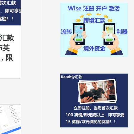
y汇款
5英
，限