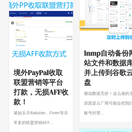
lnmp自动备份
站文件和数据
境外PayPal收取
并上传到谷歌
联盟营销等平台
盘
打款，无损AFF收
都说数据无价！这么做的
款！
原因是云厂商可能会把我
诸如乐天Rakuten、Fiverr等非
账号封禁...
常多的联盟营销AFF...