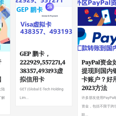
GEP 鹏卡，
行
222929,557271,4
PayPal资
，
38357,493193虚
提现到国内
国
拟信用卡
卡账户？好
2023方法
大陆
GET (Global E-Tech Holding
了解
Lim...
许多朋友使用PayPa
资金，包括不限于跨
联...