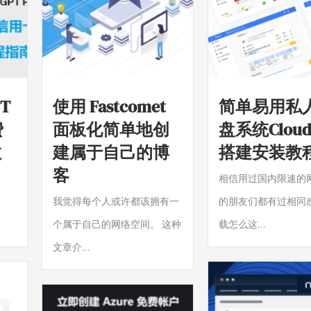
PT
使用 Fastcomet
简单易用私
费
面板化简单地创
盘系统Cloud
教
建属于自己的博
搭建安装教
客
相信用过国内限速的
我觉得每个人或许都该拥有一
的朋友们都有过相同
个属于自己的网络空间。 这种
载怎么这...
文章介...