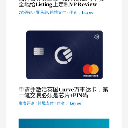
全地给Listing上定制VP Review
7条评论
/
亚马逊
,
跨境支付
/ 作者：
Luyee
申请并激活英国Curve万事达卡，第
一笔交易必须是芯片+PIN码
发表评论
/
跨境支付
/ 作者：
Luyee