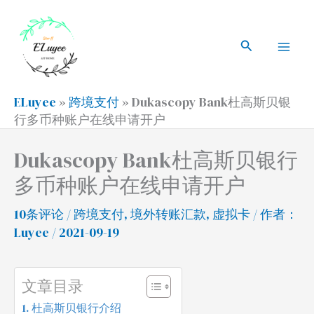
跳
搜
Mai
至
索
搜
Men
内
索
容
ELuyee
»
跨境支付
»
Dukascopy Bank杜高斯贝银
行多币种账户在线申请开户
Dukascopy Bank杜高斯贝银行
多币种账户在线申请开户
10条评论
/
跨境支付
,
境外转账汇款
,
虚拟卡
/ 作者：
Luyee
/ 2021-09-19
文章目录
杜高斯贝银行介绍