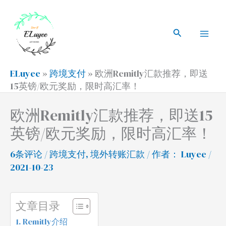
跳
搜
Mai
至
索
搜
Men
内
索
容
ELuyee
»
跨境支付
»
欧洲Remitly汇款推荐，即送
15英镑/欧元奖励，限时高汇率！
欧洲Remitly汇款推荐，即送15
英镑/欧元奖励，限时高汇率！
6条评论
/
跨境支付
,
境外转账汇款
/ 作者：
Luyee
/
2021-10-23
文章目录
Remitly介绍