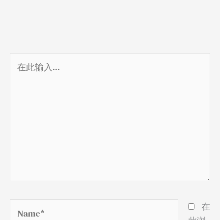
在
此
输
入...
Name*
在