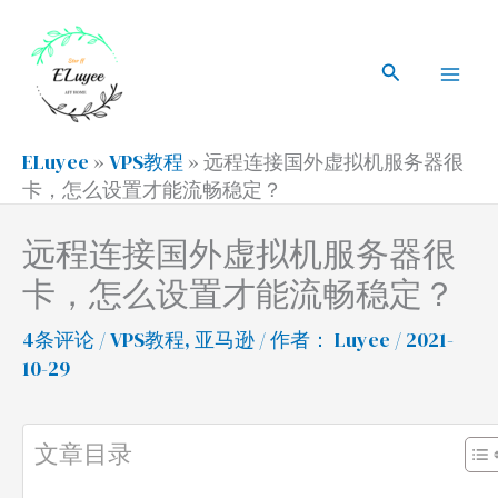
跳
搜
Mai
至
索
搜
Men
内
索
容
ELuyee
»
VPS教程
»
远程连接国外虚拟机服务器很
卡，怎么设置才能流畅稳定？
远程连接国外虚拟机服务器很
卡，怎么设置才能流畅稳定？
4条评论
/
VPS教程
,
亚马逊
/ 作者：
Luyee
/ 2021-
10-29
文章目录