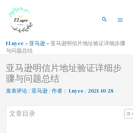
跳
搜
Mai
至
索
搜
Men
内
索
容
ELuyee
»
亚马逊
»
亚马逊明信片地址验证详细步骤
与问题总结
亚马逊明信片地址验证详细步
骤与问题总结
发表评论
/
亚马逊
/ 作者：
Luyee
/ 2021-10-28
文章目录