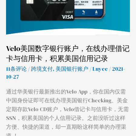
在
线
办
理
借
记
Velo美国数字银行账户，在线办理借记
卡
卡与信用卡，积累美国信用记录
与
11条评论
/
跨境支付
,
美国银行账户
/
Luyee
/ 2021-
信
10-27
用
卡，
通过华美银行最新推出的Velo App，你在国内仅需
积
中国身份证即可在线办理美国银行Checking、美金
累
定期存款Velo CD账户，Velo借记卡与信用卡，无需
美
SSN，积累美国的个人信用记录。之前没听过这样
国
方便、快捷的渠道，却一直期盼这样简单的办理渠
信
道 ！