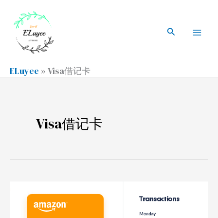
跳
搜
Mai
至
索
搜
Men
内
索
容
ELuyee
»
Visa借记卡
Visa借记卡
使
用
Velo