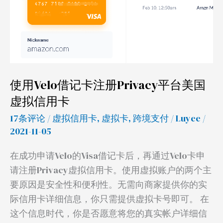
借
记
卡
注
册
使用Velo借记卡注册Privacy平台美国
Privacy
虚拟信用卡
平
台
17条评论
/
虚拟信用卡
,
虚拟卡
,
跨境支付
/
Luyee
/
美
2021-11-05
国
在成功申请Velo的Visa借记卡后，再通过Velo卡申
虚
请注册Privacy虚拟信用卡。使用虚拟账户的两个主
拟
要原因是安全性和便利性。无需向商家提供你的实
信
际信用卡详细信息，你只需提供虚拟卡号即可。 在
用
这个信息时代，你是否愿意将您的真实帐户详细信
卡