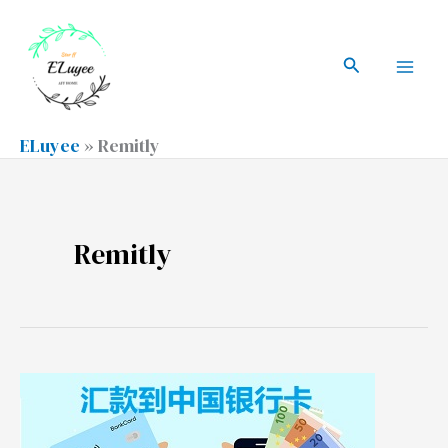
跳
搜
Mai
至
索
搜
Men
内
索
容
ELuyee
»
Remitly
Remitly
汇
款
到