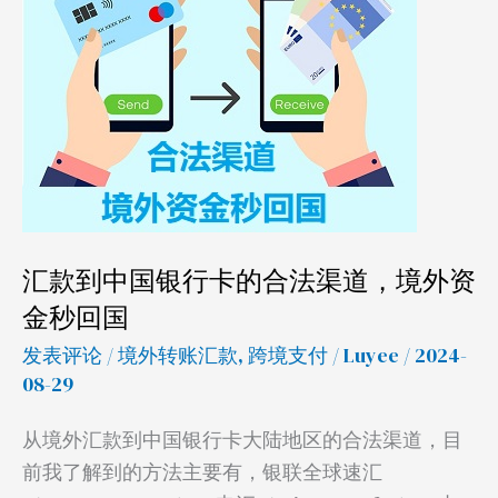
中
国
银
行
卡
的
合
法
汇款到中国银行卡的合法渠道，境外资
渠
金秒回国
道，
境
发表评论
/
境外转账汇款
,
跨境支付
/
Luyee
/ 2024-
外
08-29
资
从境外汇款到中国银行卡大陆地区的合法渠道，目
金
前我了解到的方法主要有，银联全球速汇
秒