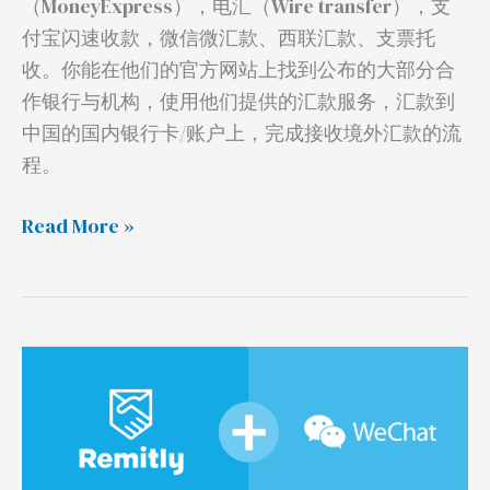
（MoneyExpress），电汇（Wire transfer），支
回
付宝闪速收款，微信微汇款、西联汇款、支票托
国
收。你能在他们的官方网站上找到公布的大部分合
作银行与机构，使用他们提供的汇款服务，汇款到
中国的国内银行卡/账户上，完成接收境外汇款的流
程。
Read More »
通
过
微
信
收