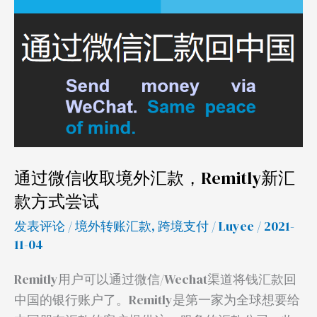
取
境
外
汇
款，
Remitly
新
汇
通过微信收取境外汇款，Remitly新汇
款
款方式尝试
方
式
发表评论
/
境外转账汇款
,
跨境支付
/
Luyee
/ 2021-
11-04
尝
试
Remitly用户可以通过微信/Wechat渠道将钱汇款回
中国的银行账户了。Remitly是第一家为全球想要给