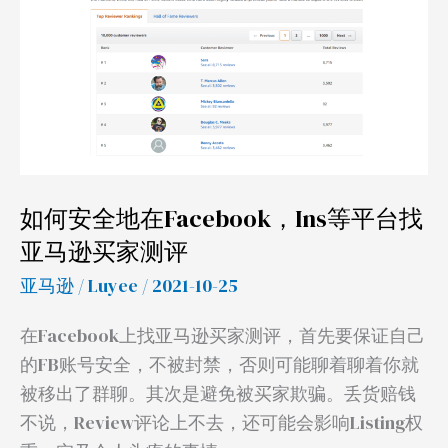
全
地
在
Facebook，
Ins
等
平
如何安全地在Facebook，Ins等平台找
台
亚马逊买家测评
找
亚马逊
/
Luyee
/ 2021-10-25
亚
马
在Facebook上找亚马逊买家测评，首先要保证自己
逊
的FB账号安全，不被封禁，否则可能聊着聊着你就
买
被移出了群聊。其次是避免被买家欺骗。丢货赔钱
家
不说，Review评论上不去，还可能会影响Listing权
测