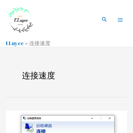
跳
搜
Mai
至
索
搜
Men
内
索
容
ELuyee
»
连接速度
连接速度
远
程
连