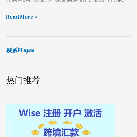
才
能
Read More »
流
畅
稳
定？
联系ELuyee
热门推荐