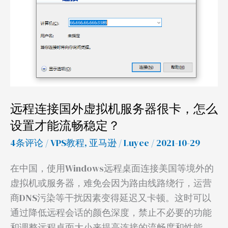
接
国
外
虚
拟
机
服
远程连接国外虚拟机服务器很卡，怎么
务
设置才能流畅稳定？
器
4条评论
/
VPS教程
,
亚马逊
/
Luyee
/ 2021-10-29
很
卡，
在中国，使用Windows远程桌面连接美国等境外的
怎
虚拟机或服务器，难免会因为路由线路绕行，运营
么
商DNS污染等干扰因素变得延迟又卡顿。这时可以
设
通过降低远程会话的颜色深度，禁止不必要的功能
置
和调整远程桌面大小来提高连接的流畅度和性能。