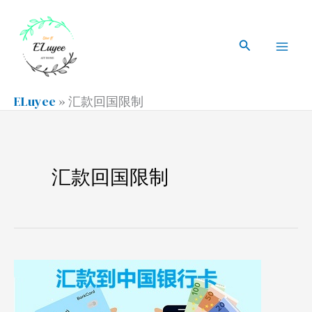
跳
搜
Mai
至
索
搜
Men
内
索
容
ELuyee
»
汇款回国限制
汇款回国限制
汇
款
到