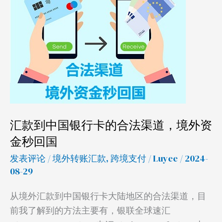
中
国
银
行
卡
的
合
法
汇款到中国银行卡的合法渠道，境外资
渠
金秒回国
道，
境
发表评论
/
境外转账汇款
,
跨境支付
/
Luyee
/ 2024-
外
08-29
资
从境外汇款到中国银行卡大陆地区的合法渠道，目
金
前我了解到的方法主要有，银联全球速汇
秒