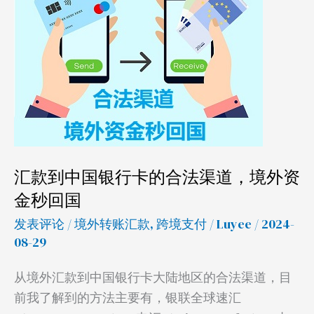
中
国
银
行
卡
的
合
法
汇款到中国银行卡的合法渠道，境外资
渠
金秒回国
道，
境
发表评论
/
境外转账汇款
,
跨境支付
/
Luyee
/ 2024-
外
08-29
资
从境外汇款到中国银行卡大陆地区的合法渠道，目
金
前我了解到的方法主要有，银联全球速汇
秒