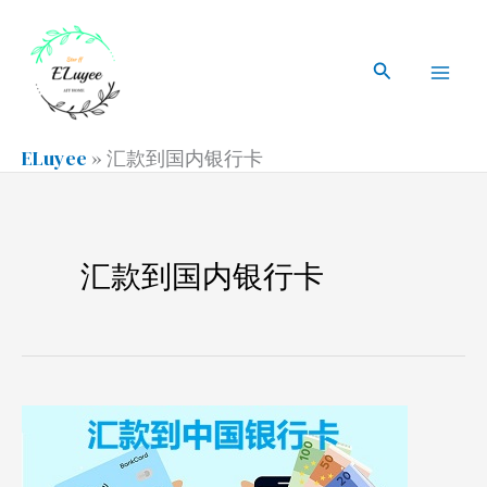
跳
搜
Mai
至
索
搜
Men
内
索
容
ELuyee
»
汇款到国内银行卡
汇款到国内银行卡
汇
款
到