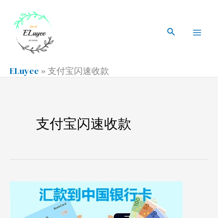
跳
搜
Mai
至
索
搜
Men
内
索
容
ELuyee
»
支付宝闪速收款
支付宝闪速收款
汇
款
到