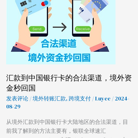
中
国
银
行
卡
的
合
法
汇款到中国银行卡的合法渠道，境外资
渠
金秒回国
道，
境
发表评论
/
境外转账汇款
,
跨境支付
/
Luyee
/ 2024-
外
08-29
资
从境外汇款到中国银行卡大陆地区的合法渠道，目
金
前我了解到的方法主要有，银联全球速汇
秒