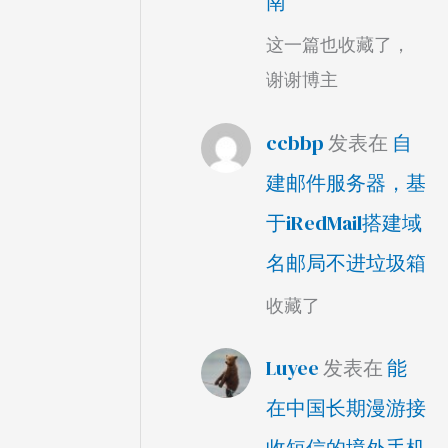
南
这一篇也收藏了，
谢谢博主
ccbbp
发表在
自
建邮件服务器，基
于iRedMail搭建域
名邮局不进垃圾箱
收藏了
Luyee
发表在
能
在中国长期漫游接