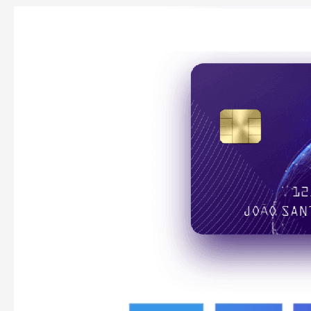
Zenus
Bank
无
需
居
留
权
可
开
的
多
币
种