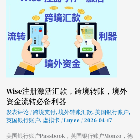
注
册
激
活
汇
款，
跨
境
转
账，
Wise注册激活汇款，跨境转账，境外
境
资金流转必备利器
外
资
发表评论
/
跨境支付
,
境外转账汇款
,
美国银行账户
,
金
英国银行账户
,
虚拟卡
/
Luyee
/ 2026-04-17
流
美国银行账户Passbook，英国银行账户Monzo，德
转