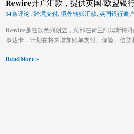
账
Rewire开户汇款，提供英国/欧盟
户
14条评论
/
跨境支付
,
境外转账汇款
,
英国银行账
和
Rewire是在以色列创立，总部在荷兰阿姆斯
免
事达卡，计划在将来增加账单支付、保险、信贷
费
万
Read More »
事
达
卡