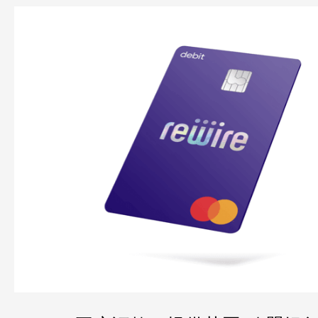
Rewire
开
户
汇
款，
提
供
英
国/
欧
盟
银
行