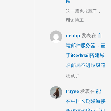
南
这一篇也收藏了，
谢谢博主
ccbbp
发表在
自
建邮件服务器，基
于iRedMail搭建域
名邮局不进垃圾箱
收藏了
Luyee
发表在
能
在中国长期漫游接