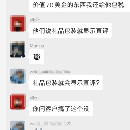
没
有
VP
标
志，
Review
变
成
直
评