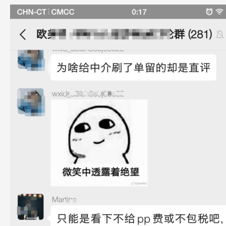
亚
马
逊
测
评
买
家
选
择
礼
品
包
装，