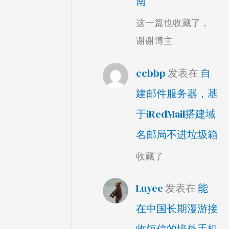
南
这一篇也收藏了，
谢谢博主
ccbbp
发表在
自
建邮件服务器，基
于iRedMail搭建域
名邮局不进垃圾箱
收藏了
Luyee
发表在
能
在中国长期漫游接