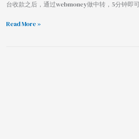
个
台收款之后，通过webmoney做中转，5分钟
IBAN
欧
Read More »
盟
账
户
快
速
提
现