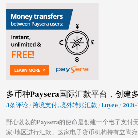
多
币
种
Paysera
国
际
汇
款
平
多币种Paysera国际汇款平台，创建
台，
3条评论
/
跨境支付
,
境外转账汇款
/
Luyee
/ 2021-
创
建
野心勃勃的Paysera的使命是创建一个电子支付
多
家/地区进行汇款。这家电子货币机构持有立陶宛