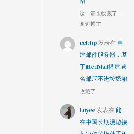
南
这一篇也收藏了，
谢谢博主
ccbbp
发表在
自
建邮件服务器，基
于iRedMail搭建域
名邮局不进垃圾箱
收藏了
Luyee
发表在
能
在中国长期漫游接