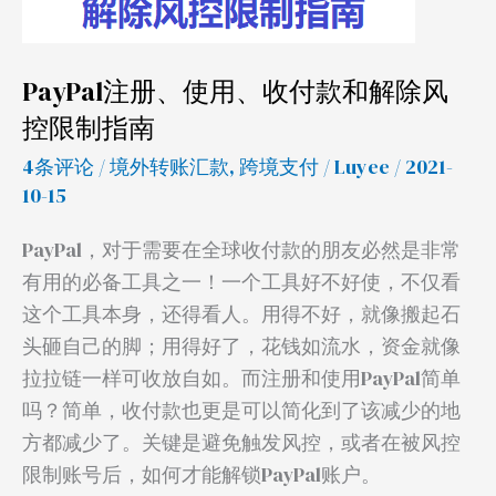
和
解
除
PayPal注册、使用、收付款和解除风
风
控限制指南
控
限
4条评论
/
境外转账汇款
,
跨境支付
/
Luyee
/ 2021-
制
10-15
指
PayPal，对于需要在全球收付款的朋友必然是非常
南
有用的必备工具之一！一个工具好不好使，不仅看
这个工具本身，还得看人。用得不好，就像搬起石
头砸自己的脚；用得好了，花钱如流水，资金就像
拉拉链一样可收放自如。而注册和使用PayPal简单
吗？简单，收付款也更是可以简化到了该减少的地
方都减少了。关键是避免触发风控，或者在被风控
限制账号后，如何才能解锁PayPal账户。