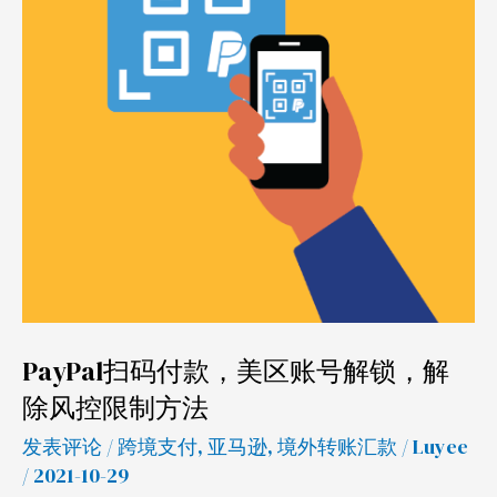
付
款，
美
区
账
号
解
锁，
解
除
风
PayPal扫码付款，美区账号解锁，解
控
除风控限制方法
限
制
发表评论
/
跨境支付
,
亚马逊
,
境外转账汇款
/
Luyee
方
/ 2021-10-29