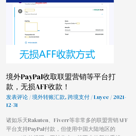
收
取
联
盟
营
销
等
平
境外PayPal收取联盟营销等平台打
台
款，无损AFF收款！
打
款，
发表评论
/
境外转账汇款
,
跨境支付
/
Luyee
/ 2021-
无
12-31
损
诸如乐天Rakuten、Fiverr等非常多的联盟营销AFF
AFF
平台支持PayPal付款，但使用中国大陆地区的
收