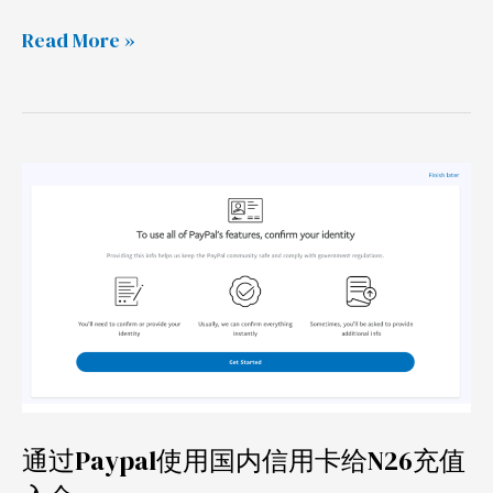
Read More »
通
过
Paypal
使
用
国
内
信
用
通过Paypal使用国内信用卡给N26充值
卡