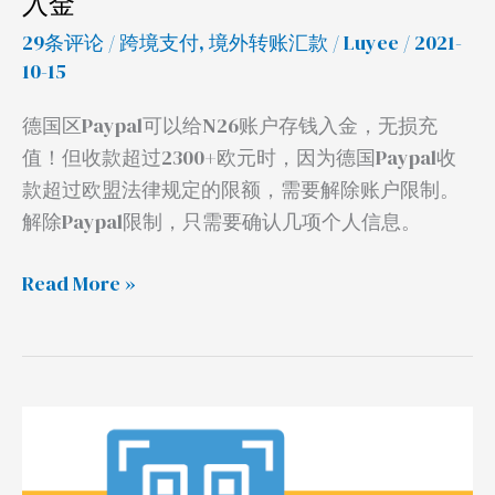
入金
给
N26
29条评论
/
跨境支付
,
境外转账汇款
/
Luyee
/ 2021-
充
10-15
值
德国区Paypal可以给N26账户存钱入金，无损充
入
值！但收款超过2300+欧元时，因为德国Paypal收
金
款超过欧盟法律规定的限额，需要解除账户限制。
解除Paypal限制，只需要确认几项个人信息。
Read More »
PayPal
扫
码