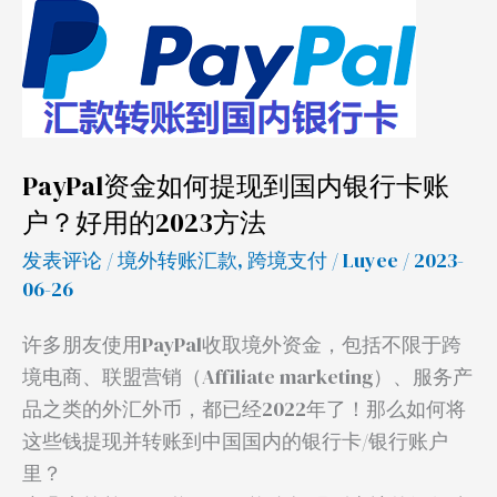
现
到
国
内
银
PayPal资金如何提现到国内银行卡账
行
户？好用的2023方法
卡
账
发表评论
/
境外转账汇款
,
跨境支付
/
Luyee
/ 2023-
户？
06-26
好
许多朋友使用PayPal收取境外资金，包括不限于跨
用
境电商、联盟营销（Affiliate marketing）、服务产
的
品之类的外汇外币，都已经2022年了！那么如何将
2023
这些钱提现并转账到中国国内的银行卡/银行账户
方
里？
法