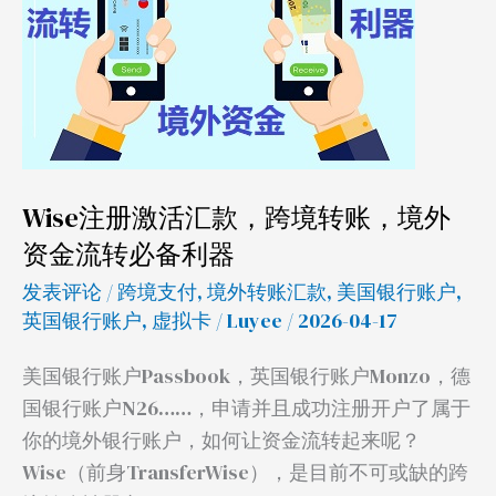
汇
款，
跨
境
转
账，
Wise注册激活汇款，跨境转账，境外
境
资金流转必备利器
外
资
发表评论
/
跨境支付
,
境外转账汇款
,
美国银行账户
,
金
英国银行账户
,
虚拟卡
/
Luyee
/ 2026-04-17
流
美国银行账户Passbook，英国银行账户Monzo，德
转
国银行账户N26……，申请并且成功注册开户了属于
必
你的境外银行账户，如何让资金流转起来呢？
备
Wise（前身TransferWise），是目前不可或缺的跨
利