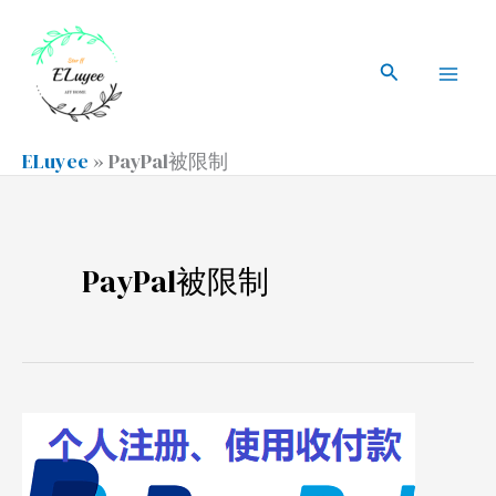
跳
搜
Mai
至
索
搜
Men
内
索
容
ELuyee
»
PayPal被限制
PayPal被限制
PayPal
注
册、