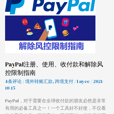
使
用、
收
付
款
和
解
除
PayPal注册、使用、收付款和解除风
风
控限制指南
控
限
4条评论
/
境外转账汇款
,
跨境支付
/
Luyee
/ 2021-
制
10-15
指
PayPal，对于需要在全球收付款的朋友必然是非常
南
有用的必备工具之一！一个工具好不好使，不仅看