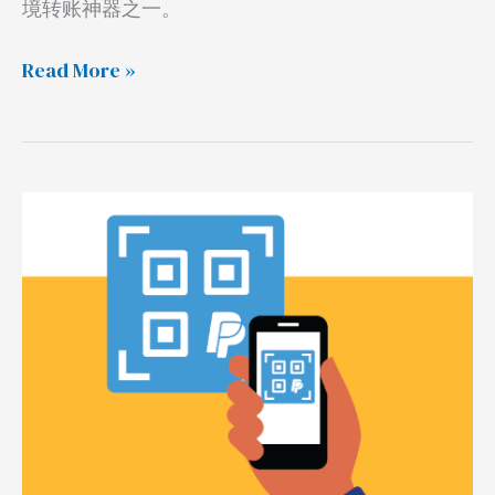
境转账神器之一。
器
Read More »
PayPal
扫
码
付
款，
美
区
账
号