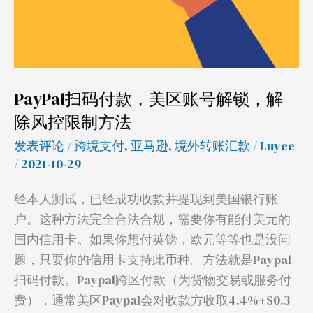
解
锁，
解
除
风
PayPal扫码付款，美区账号解锁，解
控
除风控限制方法
限
制
发表评论
/
跨境支付
,
亚马逊
,
境外转账汇款
/
Luyee
方
/ 2021-10-29
法
经本人测试，已经成功收款并提现到美国银行账
户。这种方法完全合法合规，需要你有能付美元的
国内信用卡。如果你想付英镑，欧元等等也是没问
题，只要你的信用卡支持此币种。方法就是Paypal
扫码付款。Paypal跨区付款（为货物交易或服务付
费），通常美区Paypal会对收款方收取4.4%+$0.3