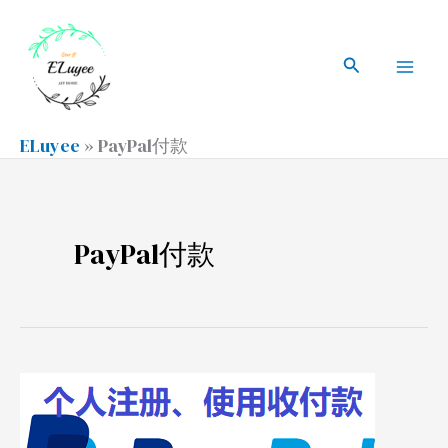
跳
搜
Mai
至
索
搜
Men
内
索
容
ELuyee
»
PayPal付款
PayPal付款
PayPal
注
册、