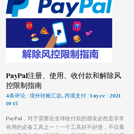
使
用、
收
付
款
和
解
除
PayPal注册、使用、收付款和解除风
风
控限制指南
控
限
4条评论
/
境外转账汇款
,
跨境支付
/
Luyee
/ 2021-
制
10-15
指
PayPal，对于需要在全球收付款的朋友必然是非常
南
有用的必备工具之一！一个工具好不好使，不仅看