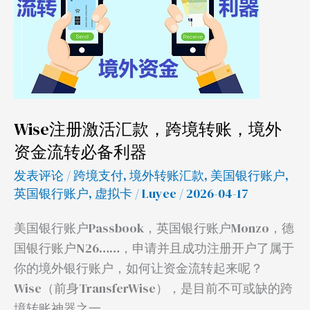
汇
款，
跨
境
转
账，
Wise注册激活汇款，跨境转账，境外
境
资金流转必备利器
外
资
发表评论
/
跨境支付
,
境外转账汇款
,
美国银行账户
,
金
英国银行账户
,
虚拟卡
/
Luyee
/ 2026-04-17
流
美国银行账户Passbook，英国银行账户Monzo，德
转
国银行账户N26……，申请并且成功注册开户了属于
必
你的境外银行账户，如何让资金流转起来呢？
备
Wise（前身TransferWise），是目前不可或缺的跨
利
境转账神器之一。