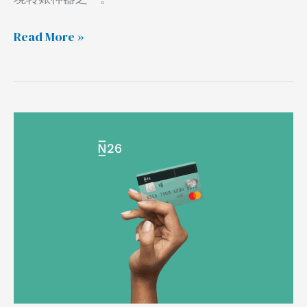
器
Read More »
德
国
银
行
N26
开
户，
视
频
验