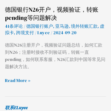
证，
德国银行N26开户，视频验证，转账
转
pending等问题解决
账
41条评论
/
德国银行账户
,
亚马逊
,
境外转账汇款
,
虚
pending
拟卡
,
跨境支付
/
Luyee
/ 2024-09-20
等
问
德国N26注册开户，视频验证问题总结，如何汇款
题
到N26；注册时接收不到验证码，转账一直
解
pending，如何联系客服，N26汇款到中国等常见问
决
题解决方法。
Read More »
联系ELuyee