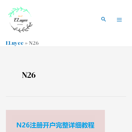
跳
搜
Mai
至
索
搜
Men
内
索
容
ELuyee
»
N26
N26
2021
欧
洲