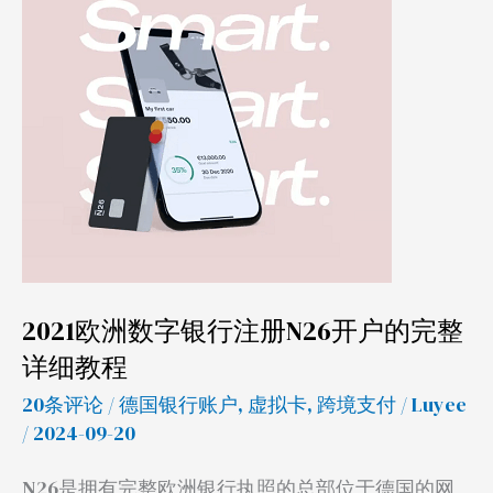
数
字
银
行
注
册
N26
开
户
的
2021欧洲数字银行注册N26开户的完整
完
详细教程
整
20条评论
/
德国银行账户
,
虚拟卡
,
跨境支付
/
Luyee
详
/ 2024-09-20
细
教
N26是拥有完整欧洲银行执照的总部位于德国的网