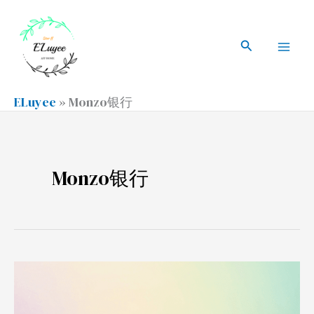
跳
搜
Mai
至
索
搜
Men
内
索
容
ELuyee
»
Monzo银行
Monzo银行
Monzo
英
国