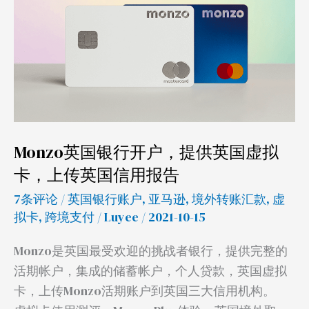
银
行
开
户，
提
供
英
Monzo英国银行开户，提供英国虚拟
国
卡，上传英国信用报告
虚
拟
7条评论
/
英国银行账户
,
亚马逊
,
境外转账汇款
,
虚
拟卡
,
跨境支付
/
Luyee
/ 2021-10-15
卡，
上
Monzo是英国最受欢迎的挑战者银行，提供完整的
传
活期帐户，集成的储蓄帐户，个人贷款，英国虚拟
英
卡，上传Monzo活期账户到英国三大信用机构。
国