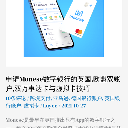
数
字
银
行
的
英
国,
欧
盟
申请Monese数字银行的英国,欧盟双账
双
户,双万事达卡与虚拟卡技巧
账
10条评论
/
跨境支付
,
亚马逊
,
德国银行账户
,
英国银
户,
行账户
,
虚拟卡
/
Luyee
/ 2021-10-27
双
万
Monese是最早在英国推出只有App的数字银行之
事