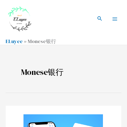
跳
搜
Mai
至
索
搜
Men
内
索
容
ELuyee
»
Monese银行
Monese银行
申
请
Monese