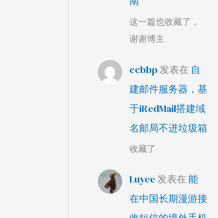
南
这一篇也收藏了，
谢谢博主
ccbbp
发表在
自
建邮件服务器，基
于iRedMail搭建域
名邮局不进垃圾箱
收藏了
Luyee
发表在
能
在中国长期漫游接