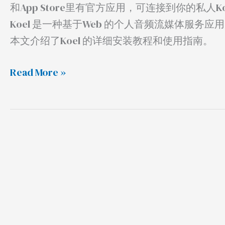
教
和App Store里有官方应用，可连接到你的私人K
程
Koel 是一种基于Web 的个人音频流媒体服务应用，在
及
本文介绍了Koel 的详细安装教程和使用指南。
使
用
Read More »
指
南