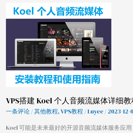
VPS
搭
建
Koel
个
人
音
频
流
媒
VPS搭建 Koel 个人音频流媒体详
体
一条评论
/
其他教程
,
VPS教程
/
Luyee
/ 2023-12-
详
细
Koel 可能是未来最好的开源音频流媒体服务应用，