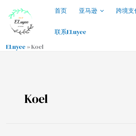
跳
首页
亚马逊
跨境支
至
内
联系ELuyee
容
ELuyee
»
Koel
Koel