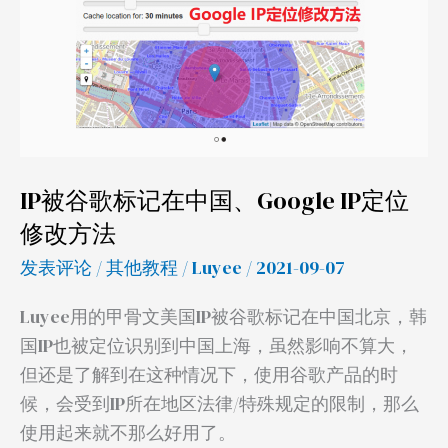
歌
标
记
在
中
国、
IP被谷歌标记在中国、Google IP定位
Google
IP
修改方法
定
发表评论
/
其他教程
/
Luyee
/ 2021-09-07
位
修
Luyee用的甲骨文美国IP被谷歌标记在中国北京，韩
改
国IP也被定位识别到中国上海，虽然影响不算大，
方
但还是了解到在这种情况下，使用谷歌产品的时
法
候，会受到IP所在地区法律/特殊规定的限制，那么
使用起来就不那么好用了。