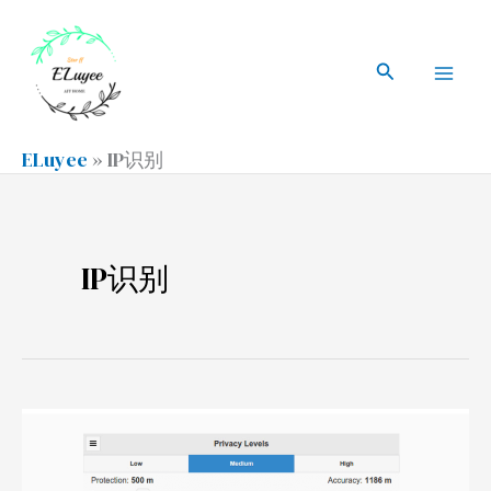
跳
搜
Mai
至
索
搜
Men
内
索
容
ELuyee
»
IP识别
IP识别
IP
被
谷