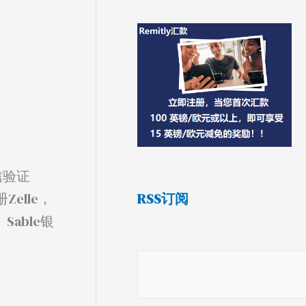
信验证
RSS订阅
elle，
able银