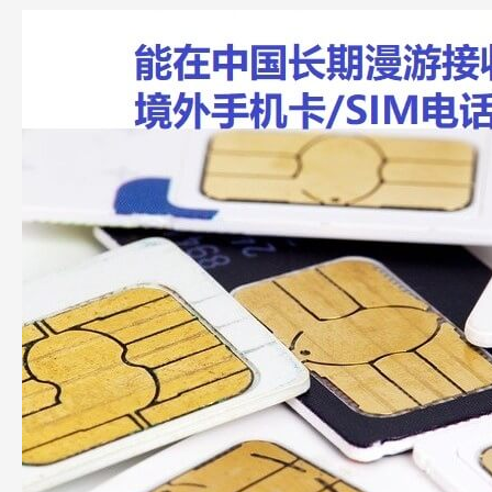
能
在
中
国
长
期
漫
游
接
收
短
信
的