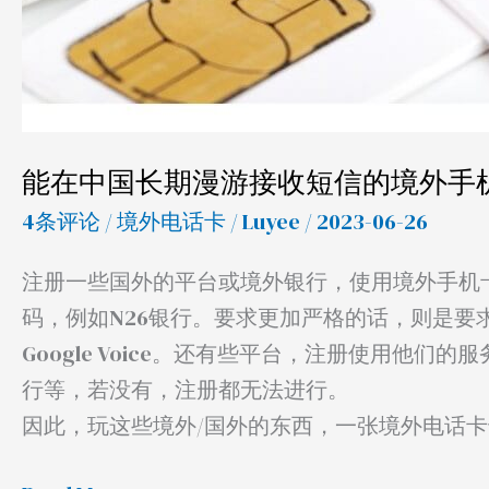
境
外
手
机
卡/SIM
能在中国长期漫游接收短信的境外手机
电
话
4条评论
/
境外电话卡
/
Luyee
/ 2023-06-26
卡
注册一些国外的平台或境外银行，使用境外手机
码，例如N26银行。要求更加严格的话，则是要求
Google Voice。还有些平台，注册使用他们的
行等，若没有，注册都无法进行。
因此，玩这些境外/国外的东西，一张境外电话