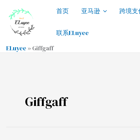
跳
首页
亚马逊
跨境支
至
内
联系ELuyee
容
ELuyee
»
Giffgaff
Giffgaff