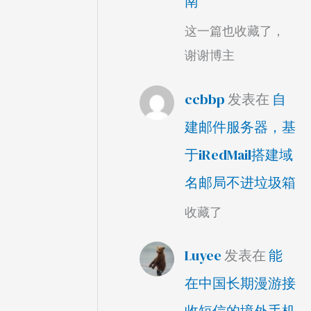
南
这一篇也收藏了，
谢谢博主
ccbbp
发表在
自
建邮件服务器，基
于iRedMail搭建域
名邮局不进垃圾箱
收藏了
Luyee
发表在
能
在中国长期漫游接