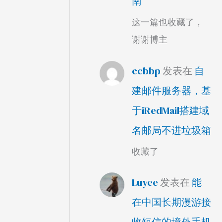
南
这一篇也收藏了，
谢谢博主
ccbbp
发表在
自
建邮件服务器，基
于iRedMail搭建域
名邮局不进垃圾箱
收藏了
Luyee
发表在
能
在中国长期漫游接