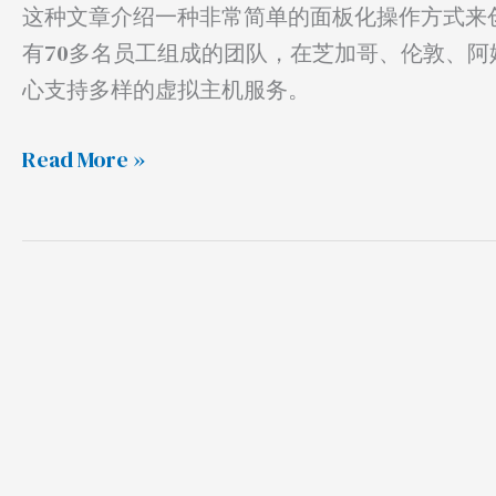
自
这种文章介绍一种非常简单的面板化操作方式来创建一个W
己
有70多名员工组成的团队，在芝加哥、伦敦、阿
的
心支持多样的虚拟主机服务。
博
客
Read More »