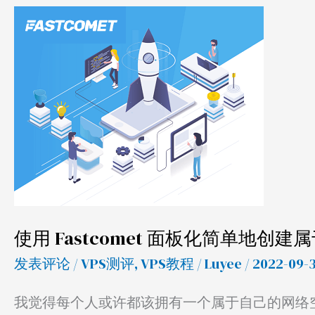
使
用
Fastcomet
面
板
化
简
单
地
创
使用 Fastcomet 面板化简单地创
建
发表评论
/
VPS测评
,
VPS教程
/
Luyee
/ 2022-09-
属
于
我觉得每个人或许都该拥有一个属于自己的网络