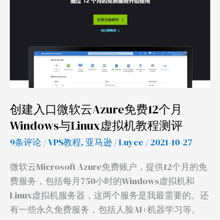
入
口
微
软
云
Azure
免
创建入口微软云Azure免费12个月
费
Windows与Linux虚拟机教程测评
12
个
9条评论
/
VPS教程
,
亚马逊
/
Luyee
/ 2021-10-27
月
微软云Microsoft Azure免费账户，提供12个月的免
Windows
费服务，包括每月750小时的Windows虚拟机和
与
Linux虚拟机服务器，这两个服务是我最需要的。还
Linux
有一些永久免费服务，包括人脸AI+机器学习等。
虚