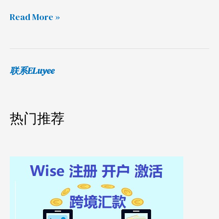
拟
Read More »
机
教
程
测
联系ELuyee
评
热门推荐