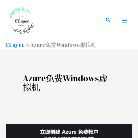
跳
搜
Mai
至
索
搜
Men
内
索
容
ELuyee
»
Azure免费Windows虚拟机
Azure免费Windows虚
拟机
创
建