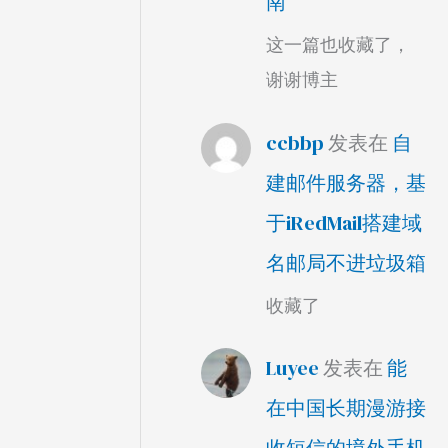
南
这一篇也收藏了，
谢谢博主
ccbbp
发表在
自
建邮件服务器，基
于iRedMail搭建域
名邮局不进垃圾箱
收藏了
Luyee
发表在
能
在中国长期漫游接