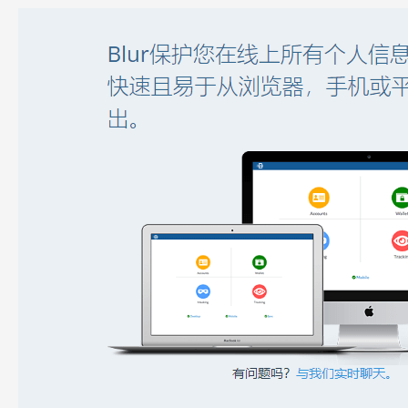
可
自
注
册
的
Blur
美
国
虚
拟
信
用
卡