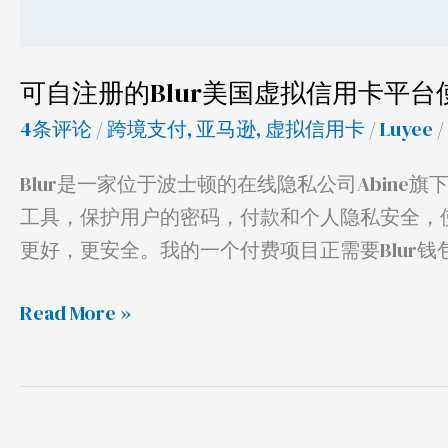
平
台
使
可自注册的Blur美国虚拟信用卡平台
用
4条评论
/
跨境支付
,
亚马逊
,
虚拟信用卡
/
Luyee
/
及
测
Blur是一家位于波士顿的在线隐私公司Abin
评
工具，保护用户的密码，付款和个人隐私安全，
更好，更安全。我的一个付费项目正需要Blur钱包可
Read More »