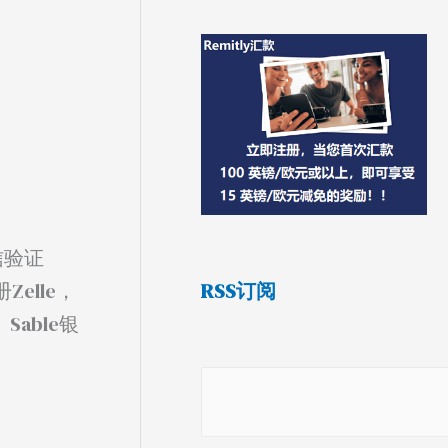
信验证
RSS订阅
elle，
able银