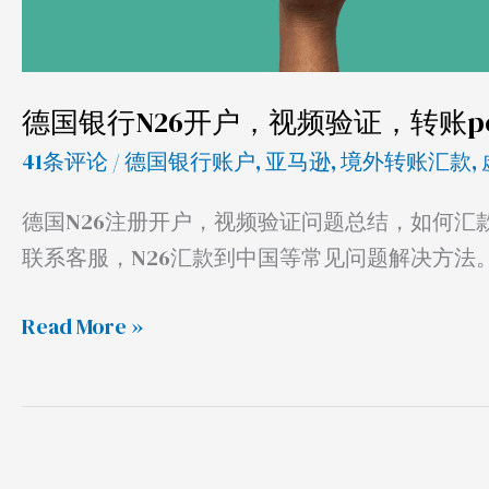
证，
转
账
德国银行N26开户，视频验证，转账pe
pending
41条评论
/
德国银行账户
,
亚马逊
,
境外转账汇款
,
等
问
德国N26注册开户，视频验证问题总结，如何汇款
题
联系客服，N26汇款到中国等常见问题解决方法
解
决
Read More »