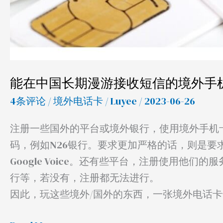
境
外
手
机
卡/SIM
能在中国长期漫游接收短信的境外手机
电
话
4条评论
/
境外电话卡
/
Luyee
/ 2023-06-26
卡
注册一些国外的平台或境外银行，使用境外手机
码，例如N26银行。要求更加严格的话，则是要求
Google Voice。还有些平台，注册使用他们的
行等，若没有，注册都无法进行。
因此，玩这些境外/国外的东西，一张境外电话