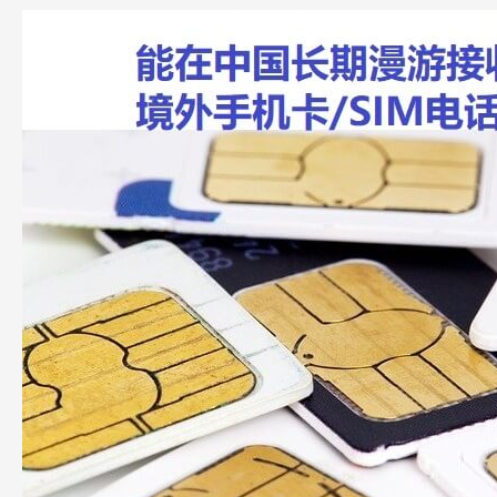
能
在
中
国
长
期
漫
游
接
收
短
信
的