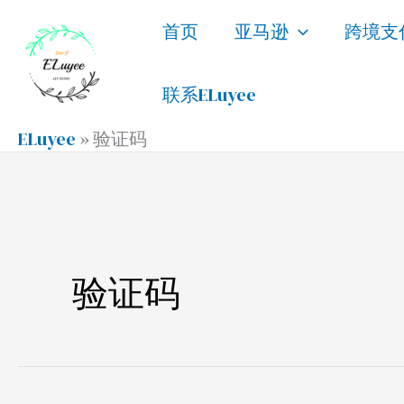
跳
首页
亚马逊
跨境支
至
内
联系ELuyee
容
ELuyee
»
验证码
验证码