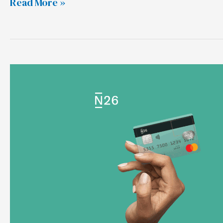
Read More »
德
国
银
行
N26
开
户，
视
频
验