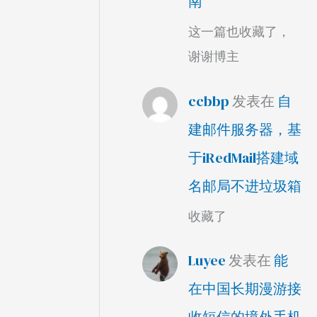
南
这一篇也收藏了，
谢谢博主
ccbbp
发表在
自
建邮件服务器，基
于iRedMail搭建域
名邮局不进垃圾箱
收藏了
Luyee
发表在
能
在中国长期漫游接