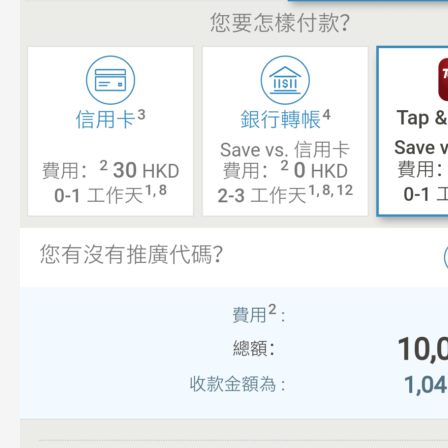
户
手
续
费
最
低
的
方
法