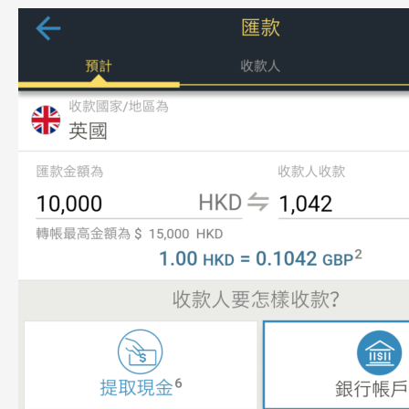
Monzo
入
金，
转
账
汇
款
至
英
国
欧
盟
账