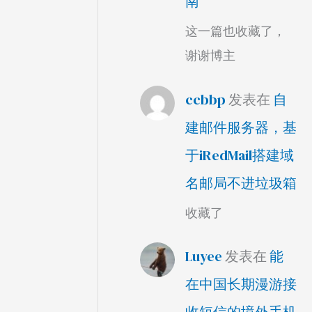
南
这一篇也收藏了，
谢谢博主
ccbbp
发表在
自
建邮件服务器，基
于iRedMail搭建域
名邮局不进垃圾箱
收藏了
Luyee
发表在
能
在中国长期漫游接