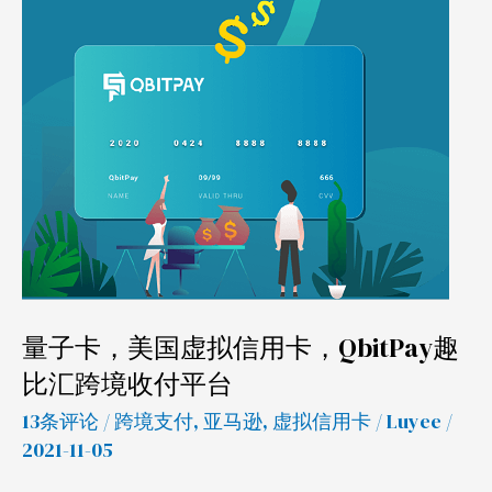
美
国
虚
拟
信
用
卡，
QbitPay
趣
比
量子卡，美国虚拟信用卡，QbitPay趣
汇
跨
比汇跨境收付平台
境
13条评论
/
跨境支付
,
亚马逊
,
虚拟信用卡
/
Luyee
/
收
2021-11-05
付