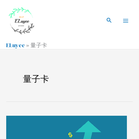
跳
搜
Mai
至
索
搜
Men
内
索
容
ELuyee
»
量子卡
量子卡
量
子
卡，