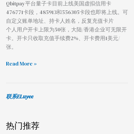
Qbitpay平台量子卡目前上线美国虚拟信用卡
平
476771卡段，485913和556305卡段也即将上线。可
台
自定义账单地址、持卡人姓名，反复充值卡片
个人用户开卡上限为50张，大陆/香港企业可无限开
卡。开卡只收取充值手续费2%、开卡费用1美元/
张。
Read More »
联系ELuyee
热门推荐