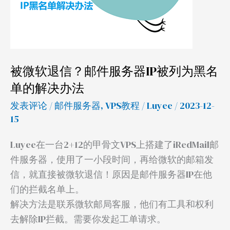
服
务
器
IP
被微软退信？邮件服务器IP被列为黑名
被
单的解决办法
列
为
发表评论
/
邮件服务器
,
VPS教程
/
Luyee
/ 2023-12-
黑
15
名
Luyee在一台2+12的甲骨文VPS上搭建了iRedMail邮
单
件服务器，使用了一小段时间，再给微软的邮箱发
的
信，就直接被微软退信！原因是邮件服务器IP在他
解
们的拦截名单上。
决
解决方法是联系微软邮局客服，他们有工具和权利
办
去解除IP拦截。需要你发起工单请求。
法