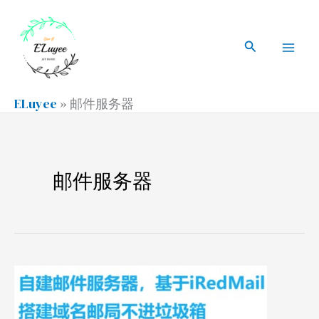
跳
搜
Mai
至
索
搜
Men
内
索
容
ELuyee
»
邮件服务器
邮件服务器
自
建
邮