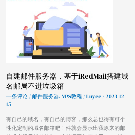
件
服
务
器，
基
于
iRedMail
搭
自建邮件服务器，基于iRedMail搭建域
建
名邮局不进垃圾箱
域
名
一条评论
/
邮件服务器
,
VPS教程
/
Luyee
/ 2023-12-
邮
15
局
有自己的域名，有自己的博客，那么总也得有可个
不
性化定制的域名邮箱吧！件就会显示出我原来的邮
进