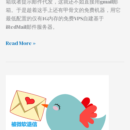
箱或者提示邮件代发，这就还不如直接用gmail邮
垃
箱。于是趁着这手上还有甲骨文的免费机器，用它
圾
最低配置的仅有1G内存的免费VPS自建基于
箱
iRedMail邮件服务器。
Read More »
被
微
软
退
信？
邮
件