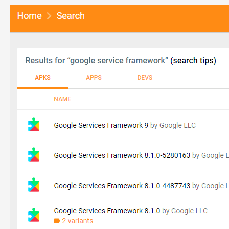
安
卓
手
机
如
何
安
装
最
新
谷
歌
框