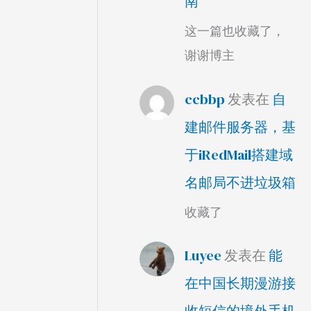
南
这一篇也收藏了，
谢谢博主
ccbbp
发表在
自
建邮件服务器，基
于iRedMail搭建域
名邮局不进垃圾箱
收藏了
Luyee
发表在
能
在中国长期漫游接