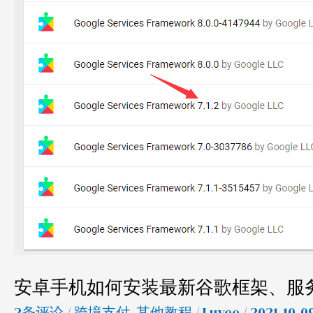
架、
服
务、
商
店
等
谷
歌
套
件
安卓手机如何安装最新谷歌框架、服
2条评论
/
跨境支付
,
其他教程
/
Luyee
/ 2021-10-0