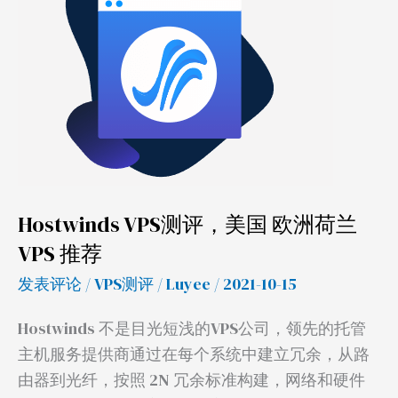
评，
美
国
欧
洲
荷
兰
VPS
Hostwinds VPS测评，美国 欧洲荷兰
推
VPS 推荐
荐
发表评论
/
VPS测评
/
Luyee
/ 2021-10-15
Hostwinds 不是目光短浅的VPS公司，领先的托管
主机服务提供商通过在每个系统中建立冗余，从路
由器到光纤，按照 2N 冗余标准构建，网络和硬件