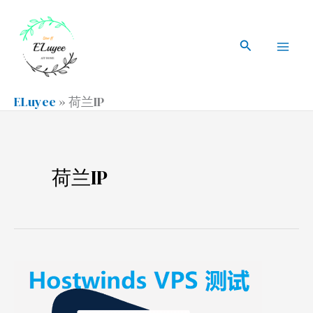
跳
搜
Mai
至
索
搜
Men
内
索
容
ELuyee
»
荷兰IP
荷兰IP
Hostwinds
VPS
测