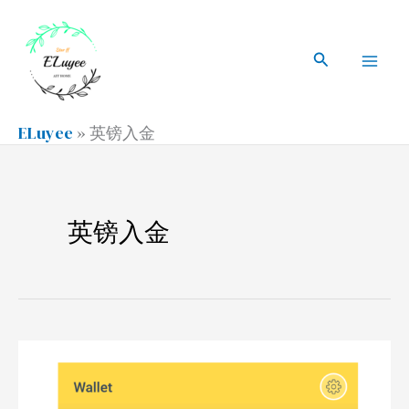
跳
搜
Mai
至
索
搜
Men
内
索
容
ELuyee
»
英镑入金
英镑入金
Bofin
英
国