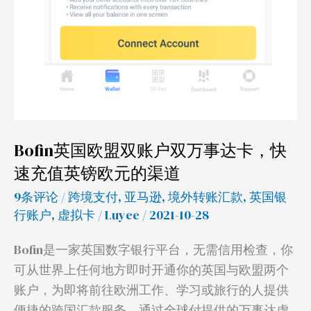
镑
欧
元
的
渠
道
Bofin英国欧盟双账户双万事达卡，快
速充值英镑欧元的渠道
9条评论
/
跨境支付
,
亚马逊
,
境外转账汇款
,
英国银
行账户
,
虚拟卡
/
Luyee
/ 2021-10-28
Bofin是一家英国数字银行平台，无需信用检查，你
可从世界上任何地方即时开通你的英国与欧盟两个
账户，为即将前往欧洲工作、学习或旅行的人提供
便捷的跨国汇款服务。通过全球付提供的万事达虚