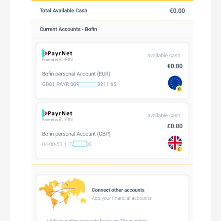
欧
盟
双
账
户
双
万
事
达
卡，
快
速
充
值
英