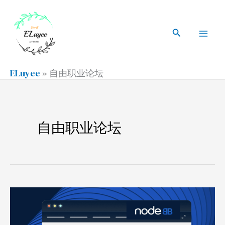
跳
搜
Mai
至
索
搜
Men
内
索
容
ELuyee
»
自由职业论坛
自由职业论坛
开
源
论