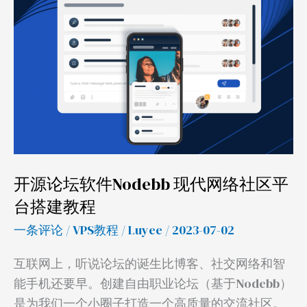
坛
软
件
Nodebb
现
代
网
络
社
开源论坛软件Nodebb 现代网络社区平
区
台搭建教程
平
一条评论
/
VPS教程
/
Luyee
/ 2023-07-02
台
搭
互联网上，听说论坛的诞生比博客、社交网络和智
建
能手机还要早。创建自由职业论坛（基于Nodebb）
教
是为我们一个小圈子打造一个高质量的交流社区。