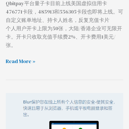
Qbitpay平台量子卡目前上线美国虚拟信用卡
平
476771卡段，485913和556305卡段也即将上线。可
台
自定义账单地址、持卡人姓名，反复充值卡片
个人用户开卡上限为50张，大陆/香港企业可无限开
卡。开卡只收取充值手续费2%、开卡费用1美元/
张。
Read More »
可
自
注
册