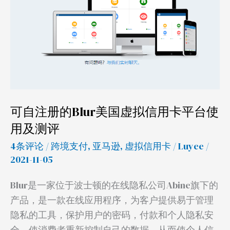
的
Blur
美
国
虚
拟
信
用
可自注册的Blur美国虚拟信用卡平台使
卡
用及测评
平
4条评论
/
跨境支付
,
亚马逊
,
虚拟信用卡
/
Luyee
/
台
2021-11-05
使
用
Blur是一家位于波士顿的在线隐私公司Abine旗下的
及
产品，是一款在线应用程序，为客户提供易于管理
测
隐私的工具，保护用户的密码，付款和个人隐私安
评
全，使消费者重新控制自己的数据，从而使个人信