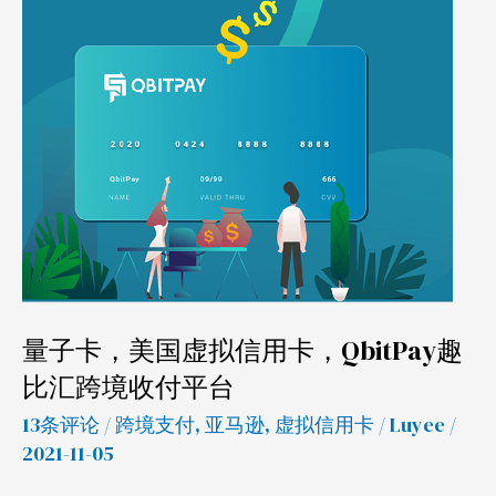
美
国
虚
拟
信
用
卡，
QbitPay
趣
比
量子卡，美国虚拟信用卡，QbitPay趣
汇
跨
比汇跨境收付平台
境
13条评论
/
跨境支付
,
亚马逊
,
虚拟信用卡
/
Luyee
/
收
2021-11-05
付