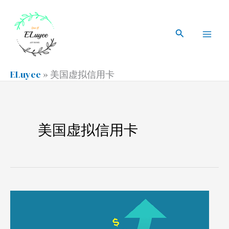
跳
搜
Mai
至
索
搜
Men
内
索
容
ELuyee
»
美国虚拟信用卡
美国虚拟信用卡
量
子
卡，