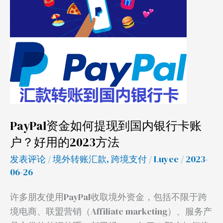
如
何
提
现
到
国
内
银
PayPal资金如何提现到国内银行卡账
行
户？好用的2023方法
卡
账
发表评论
/
境外转账汇款
,
跨境支付
/
Luyee
/ 2023-
户？
06-26
好
许多朋友使用PayPal收取境外资金，包括不限于跨
用
境电商、联盟营销（Affiliate marketing）、服务产
的