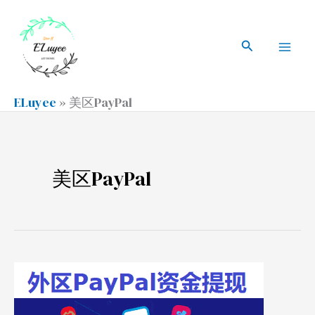
跳
搜
Mai
至
索
搜
Men
内
索
容
ELuyee
»
美区PayPal
美区PayPal
PayPal
资
金