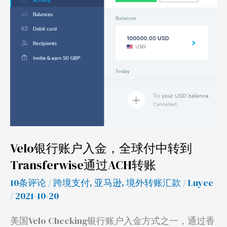
账
户
入
金，
全
球
付
中
转
到
Velo银行账户入金，全球付中转到
Transferwise
Transferwise通过ACH转账
通
10条评论
/
跨境支付
,
亚马逊
,
境外转账汇款
/
Luyee
过
/ 2021-10-20
ACH
转
美国Velo Checking银行账户入金方式之一，通过香