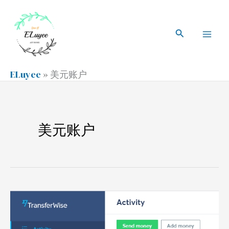
跳
搜
Mai
至
索
搜
Men
内
索
容
ELuyee
»
美元账户
美元账户
Velo
银
行