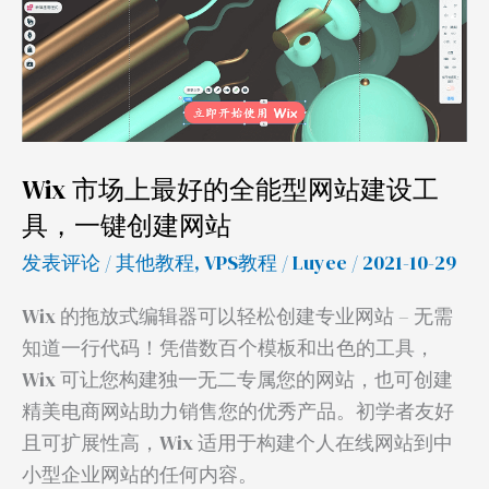
上
最
好
的
全
Wix 市场上最好的全能型网站建设工
能
型
具，一键创建网站
网
发表评论
/
其他教程
,
VPS教程
/
Luyee
/ 2021-10-29
站
建
Wix 的拖放式编辑器可以轻松创建专业网站 – 无需
设
知道一行代码！凭借数百个模板和出色的工具，
工
Wix 可让您构建独一无二专属您的网站，也可创建
具，
精美电商网站助力销售您的优秀产品。初学者友好
一
且可扩展性高，Wix 适用于构建个人在线网站到中
键
小型企业网站的任何内容。