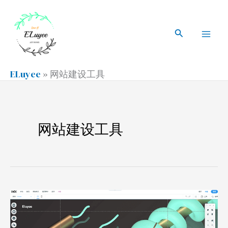
跳
搜
Mai
至
索
搜
Men
内
索
容
ELuyee
»
网站建设工具
网站建设工具
Wix
市
场