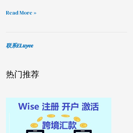
创
建
Read More »
网
站
联系ELuyee
热门推荐