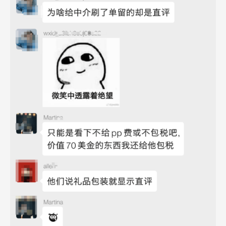
测
评
买
家
选
择
礼
品
包
装，
没
有
VP
标
志，