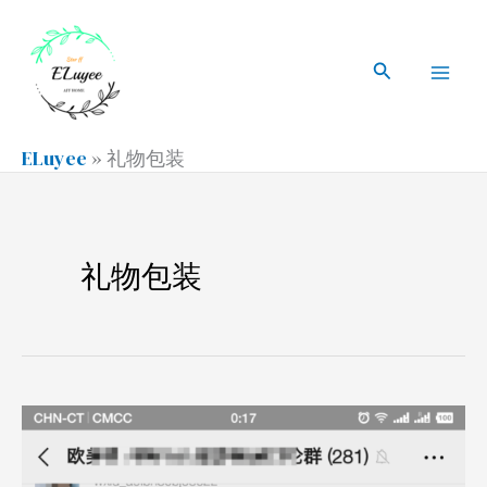
跳
搜
Mai
至
索
搜
Men
内
索
容
ELuyee
»
礼物包装
礼物包装
亚
马
逊