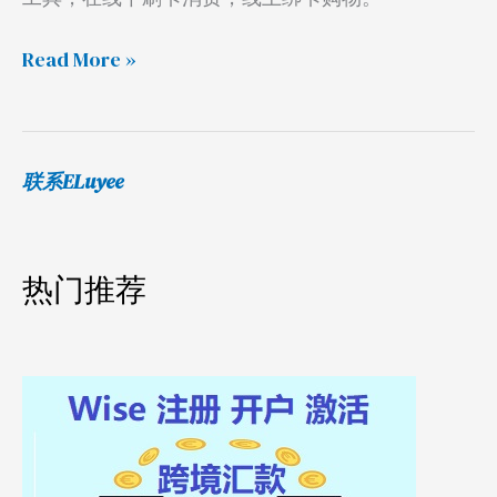
须
是
Read More »
芯
片
+PIN
码
联系ELuyee
热门推荐