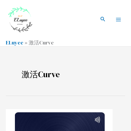
跳
搜
Mai
至
索
搜
Men
内
索
容
ELuyee
»
激活Curve
激活Curve
申
请
并