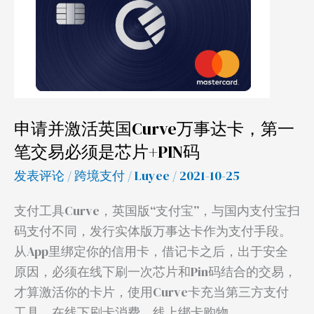
激
活
英
国
Curve
万
申请并激活英国Curve万事达卡，第一
事
笔交易必须是芯片+PIN码
达
发表评论
/
跨境支付
/
Luyee
/ 2021-10-25
卡，
第
支付工具Curve，英国版“支付宝”，与国内支付宝扫
一
码支付不同，发行实体版万事达卡作为支付手段。
笔
从App里绑定你的信用卡，借记卡之后，出于安全
交
原因，必须在线下刷一次芯片和Pin码结合的交易，
易
才算激活你的卡片，使用Curve卡充当第三方支付
必
工具，在线下刷卡消费，线上绑卡购物。