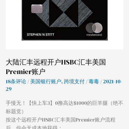
丰
远
程
开
户
HSBC
汇
大陆汇丰远程开户HSBC汇丰美国
丰
Premier账户
美
18条评论
/
美国银行账户
,
跨境支付
/
毒毒
/ 2021-10-
国
29
Premier
账
手慢无！【快上车3】0撸高达$1000的巨羊腿（绝不
户
标题党）
按这个远程开户HSBC汇丰美国Premier账户流程
后，你会无成本地获得：