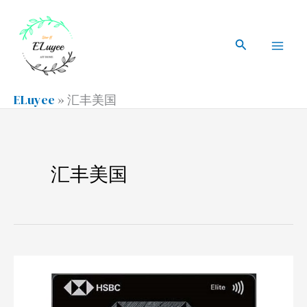
跳
搜
Mai
至
索
搜
Men
内
索
容
ELuyee
»
汇丰美国
汇丰美国
大
陆
汇