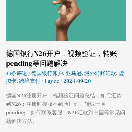
开
户，
视
频
验
证，
德国银行N26开户，视频验证，转账
转
pending等问题解决
账
41条评论
/
德国银行账户
,
亚马逊
,
境外转账汇款
,
虚
pending
拟卡
,
跨境支付
/
Luyee
/ 2024-09-20
等
问
德国N26注册开户，视频验证问题总结，如何汇款
题
到N26；注册时接收不到验证码，转账一直
解
pending，如何联系客服，N26汇款到中国等常见问
决
题解决方法。