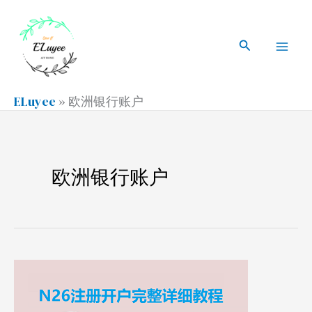
跳
搜
Mai
至
索
搜
Men
内
索
容
ELuyee
»
欧洲银行账户
欧洲银行账户
2021
欧
洲