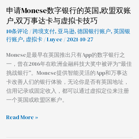
盟
申请Monese数字银行的英国,欧盟双账
双
户,双万事达卡与虚拟卡技巧
账
10条评论
/
跨境支付
,
亚马逊
,
德国银行账户
,
英国银
户,
行账户
,
虚拟卡
/
Luyee
/ 2021-10-27
双
万
Monese是最早在英国推出只有App的数字银行之
事
一，曾在2016年在欧洲金融科技大奖中被评为“最佳
达
挑战银行”。Monese提供智能灵活的App和万事达
卡
卡改善人们的银行体验，无论你是否有英国地址，
与
信用记录或固定收入，都可以通过虚拟定位来注册
虚
一个英国或欧盟区帐户。
拟
卡
Read More »
技
巧