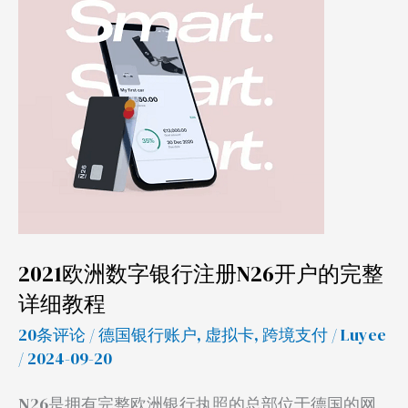
数
字
银
行
注
册
N26
开
户
的
2021欧洲数字银行注册N26开户的完整
完
详细教程
整
20条评论
/
德国银行账户
,
虚拟卡
,
跨境支付
/
Luyee
详
/ 2024-09-20
细
教
N26是拥有完整欧洲银行执照的总部位于德国的网