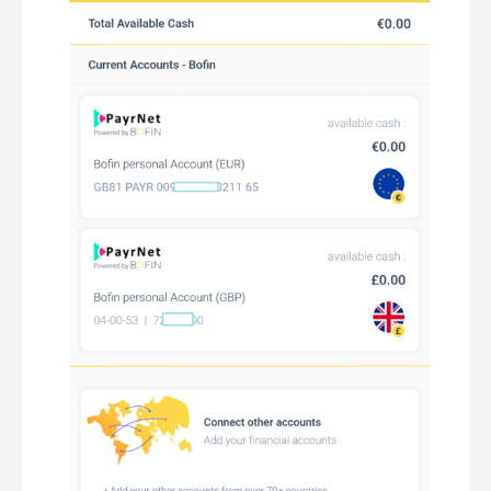
欧
盟
双
账
户
双
万
事
达
卡，
快
速
充
值
英