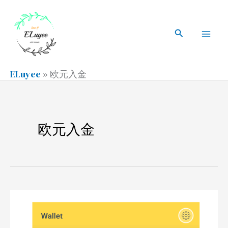
跳
搜
Mai
至
索
搜
Men
内
索
容
ELuyee
»
欧元入金
欧元入金
Bofin
英
国