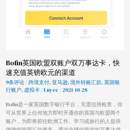
镑
欧
元
的
渠
道
Bofin英国欧盟双账户双万事达卡，快
速充值英镑欧元的渠道
9条评论
/
跨境支付
,
亚马逊
,
境外转账汇款
,
英国银
行账户
,
虚拟卡
/
Luyee
/ 2021-10-28
Bofin是一家英国数字银行平台，无需信用检查，你
可从世界上任何地方即时开通你的英国与欧盟两个
账户，为即将前往欧洲工作、学习或旅行的人提供
便捷的跨国汇款服务。通过全球付提供的万事达虚